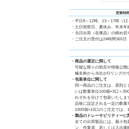
営業時
・平日9～12時、13～17時（1
・土日祝祭日、夏休み、年末年
・当日出荷（在庫品）の締め切り
・ご注文の受付は24時間365日
・商品の選定に関して
可能な限りの助言や情報公開
械名称から当社がOリングの
・包装単位に関して
同一商品のご注文は、原則とし
いは数量単位100個×3口＝
れぞれを分けて包装いたします。
品毎に設定される一定の数量
1000個×10口のご注文では
・製品のトレーサビリティーに
全ての出荷製品には、最小包
ン、作業員、若しくは入出庫