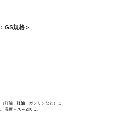
：GS規格＞
油（灯油・軽油・ガソリンなど）に
温度－70～200℃。