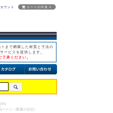
アカウント
カートの中身 0
隅々まで網羅した材質と寸法の
サービスを提供します。
ご了承ください。
EP4
品ページ（数量の決定）