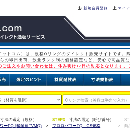
新規会員登録
マイ
グ ドットコム）は、規格Oリングのダイレクト販売サイトです。
らの即日出荷、数量ランク制の価格設定など、安心で高品質な
）のご注文やお問い合わせは、休み明け17日の対応となります。
：寸法の選定（規格）
STEP3
：寸法の選定（呼び番号）
ST
ーFQ (超耐寒FVMQ)
>
フロロパワーFQ GS規格
>
商