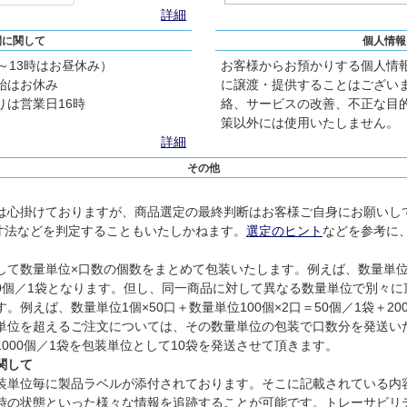
詳細
間に関して
個人情報
2～13時はお昼休み）
お客様からお預かりする個人情
始はお休み
に譲渡・提供することはござい
は営業日16時
絡、サービスの改善、不正な目
策以外には使用いたしません。
詳細
その他
は心掛けておりますが、商品選定の最終判断はお客様ご自身にお願いし
寸法などを判定することもいたしかねます。
選定のヒント
などを参考に
て数量単位×口数の個数をまとめて包装いたします。例えば、数量単位1個
300個／1袋となります。但し、同一商品に対して異なる数量単位で別々
例えば、数量単位1個×50口＋数量単位100個×2口＝50個／1袋＋2
単位を超えるご注文については、その数量単位の包装で口数分を発送い
、1000個／1袋を包装単位として10袋を発送させて頂きます。
関して
装単位毎に製品ラベルが添付されております。そこに記載されている内
時の状態といった様々な情報を追跡することが可能です。トレーサビリ