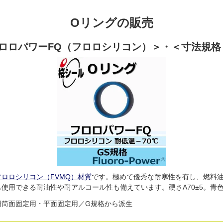
Oリングの販売
ロロパワーFQ（フロロシリコン）＞・＜寸法規格
フロロシリコン（FVMQ）材質
です。極めて優秀な耐寒性を有し、燃料
も使用できる耐油性や耐アルコール性も備えています。硬さA70±5。青色。
円筒面固定用・平面固定用／G規格から派生