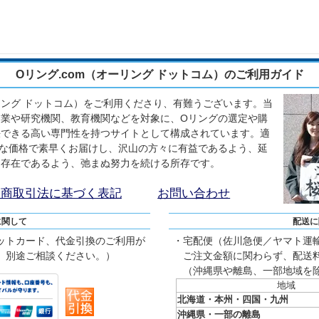
Oリング.com（オーリング ドットコム）のご利用ガイド
ーリング ドットコム）をご利用くださり、有難うございます。当
業や研究機関、教育機関などを対象に、Oリングの選定や購
決できる高い専門性を持つサイトとして構成されています。適
な価格で素早くお届けし、沢山の方々に有益であるよう、延
る存在であるよう、弛まぬ努力を続ける所存です。
定商取引法に基づく表記
お問い合わせ
に関して
配送に
ットカード、代金引換のご利用が
・宅配便（佐川急便／ヤマト運
、別途ご相談ください。）
ご注文金額に関わらず、配送料
（沖縄県や離島、一部地域を
地域
北海道・本州・四国・九州
沖縄県・一部の離島