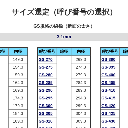
サイズ選定（呼び番号の選択）
GS規格の線径（断面の太さ）
3.1mm
線径
内径
呼び番号
線径
内径
呼び番号
線
149.3
GS-270
269.3
GS-390
154.3
GS-275
274.3
GS-395
159.3
GS-280
279.3
GS-400
164.3
GS-285
284.3
GS-405
169.3
GS-290
289.3
GS-410
174.3
GS-295
294.3
GS-415
179.3
GS-300
299.3
GS-420
184.3
GS-305
304.3
GS-425
189.3
GS-310
309.3
GS-430