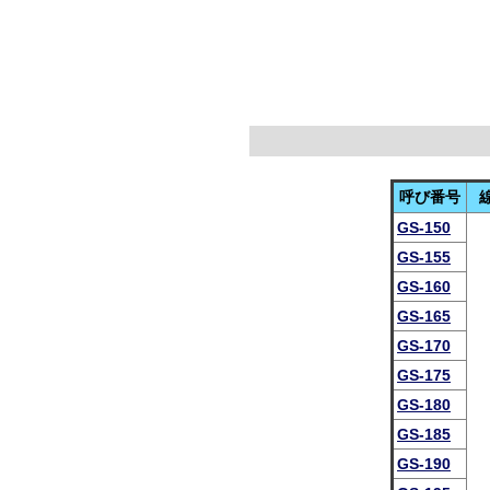
呼び番号
GS-150
GS-155
GS-160
GS-165
GS-170
GS-175
GS-180
GS-185
GS-190