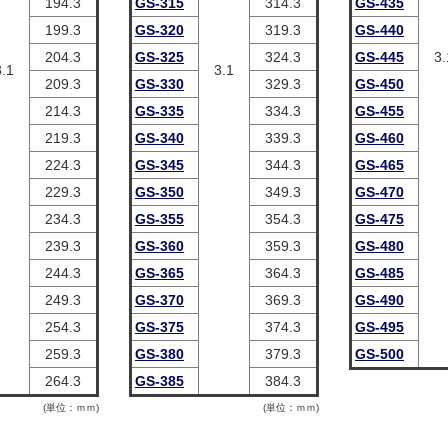
194.3
GS-315
314.3
GS-435
199.3
GS-320
319.3
GS-440
204.3
GS-325
324.3
GS-445
3.
3.1
3.1
209.3
GS-330
329.3
GS-450
214.3
GS-335
334.3
GS-455
219.3
GS-340
339.3
GS-460
224.3
GS-345
344.3
GS-465
229.3
GS-350
349.3
GS-470
234.3
GS-355
354.3
GS-475
239.3
GS-360
359.3
GS-480
244.3
GS-365
364.3
GS-485
249.3
GS-370
369.3
GS-490
254.3
GS-375
374.3
GS-495
259.3
GS-380
379.3
GS-500
264.3
GS-385
384.3
(単位：ｍｍ)
(単位：ｍｍ)