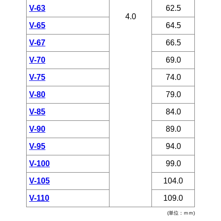
V-63
62.5
4.0
V-65
64.5
V-67
66.5
V-70
69.0
V-75
74.0
V-80
79.0
V-85
84.0
V-90
89.0
V-95
94.0
V-100
99.0
V-105
104.0
V-110
109.0
(単位：ｍｍ)