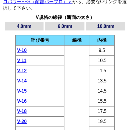
ロパワーFFS（耐熱パーフロ）＞
から、必要なOリングを選
択して下さい。
V規格の線径（断面の太さ）
4.0mm
6.0mm
10.0mm
呼び番号
線径
内径
V-10
9.5
V-11
10.5
V-12
11.5
V-14
13.5
V-15
14.5
V-16
15.5
V-18
17.5
V-20
19.5