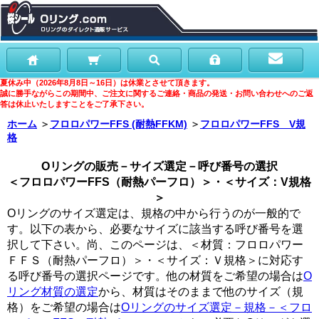
夏休み中（2026年8月8日～16日）は休業とさせて頂きます。
誠に勝手ながらこの期間中、ご注文に関するご連絡・商品の発送・お問い合わせへのご返
答は休止いたしますことをご了承下さい。
ホーム
＞
フロロパワーFFS (耐熱FFKM)
＞
フロロパワーFFS V規
格
Oリングの販売－サイズ選定－呼び番号の選択
＜フロロパワーFFS（耐熱パーフロ）＞・＜サイズ：V規格
＞
Oリングのサイズ選定は、規格の中から行うのが一般的で
す。以下の表から、必要なサイズに該当する呼び番号を選
択して下さい。尚、このページは、＜材質：フロロパワー
ＦＦＳ（耐熱パーフロ）＞・＜サイズ：Ｖ規格＞に対応す
る呼び番号の選択ページです。他の材質をご希望の場合は
O
リング材質の選定
から、材質はそのままで他のサイズ（規
格）をご希望の場合は
Oリングのサイズ選定－規格－＜フロ