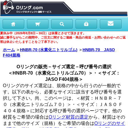
夏休み中（2026年8月8日～16日）は休業とさせて頂きます。
誠に勝手ながらこの期間中、ご注文に関するご連絡・商品の発送・お問い合わせへのご返
答は休止いたしますことをご了承下さい。
ホーム
＞
HNBR-70 (水素化ニトリルゴム)
＞
HNBR-70 JASO
F404規格
Oリングの販売－サイズ選定－呼び番号の選択
＜HNBR-70（水素化ニトリルゴム70）＞・＜サイズ：
JASO F404規格＞
Oリングのサイズ選定は、規格の中から行うのが一般的で
す。以下の表から、必要なサイズに該当する呼び番号を選
択して下さい。尚、このページは、＜材質：ＨＮＢＲ－７
０（水素化ニトリルゴム７０）＞・＜サイズ：ＪＡＳＯ Ｆ
４０４規格＞に対応する呼び番号の選択ページです。他の
材質をご希望の場合は
Oリング材質の選定
から、材質はその
ままで他のサイズ（規格）をご希望の場合は
Oリングのサイ