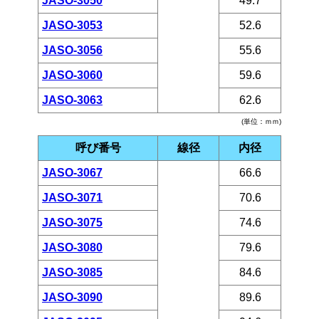
JASO-3050
49.7
JASO-3053
52.6
JASO-3056
55.6
JASO-3060
59.6
JASO-3063
62.6
(単位：ｍｍ)
呼び番号
線径
内径
JASO-3067
66.6
JASO-3071
70.6
JASO-3075
74.6
JASO-3080
79.6
JASO-3085
84.6
JASO-3090
89.6