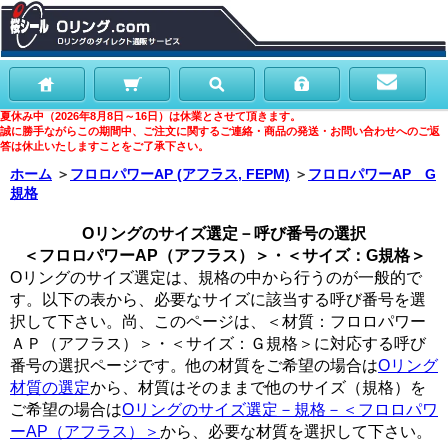
夏休み中（2026年8月8日～16日）は休業とさせて頂きます。
誠に勝手ながらこの期間中、ご注文に関するご連絡・商品の発送・お問い合わせへのご返
答は休止いたしますことをご了承下さい。
ホーム
＞
フロロパワーAP (アフラス, FEPM)
＞
フロロパワーAP G
規格
Oリングのサイズ選定－呼び番号の選択
＜フロロパワーAP（アフラス）＞・＜サイズ：G規格＞
Oリングのサイズ選定は、規格の中から行うのが一般的で
す。以下の表から、必要なサイズに該当する呼び番号を選
択して下さい。尚、このページは、＜材質：フロロパワー
ＡＰ（アフラス）＞・＜サイズ：Ｇ規格＞に対応する呼び
番号の選択ページです。他の材質をご希望の場合は
Oリング
材質の選定
から、材質はそのままで他のサイズ（規格）を
ご希望の場合は
Oリングのサイズ選定－規格－＜フロロパワ
ーAP（アフラス）＞
から、必要な材質を選択して下さい。