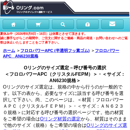
夏休み中（2026年8月8日～16日）は休業とさせて頂きます。
誠に勝手ながらこの期間中、ご注文に関するご連絡・商品の発送・お問い合わせへのご返
答は休止いたしますことをご了承下さい。
ホーム
＞
フロロパワーAPC (半透明フッ素ゴム)
＞
フロロパワー
APC AN6230規格
Oリングのサイズ選定－呼び番号の選択
＜フロロパワーAPC（クリスタルFEPM）＞・＜サイズ：
AN6230規格＞
Oリングのサイズ選定は、規格の中から行うのが一般的で
す。以下の表から、必要なサイズに該当する呼び番号を選
択して下さい。尚、このページは、＜材質：フロロパワー
ＡＰＣ（クリスタルＦＥＰＭ）＞・＜サイズ：ＡＮ６２３
０規格＞に対応する呼び番号の選択ページです。他の材質
をご希望の場合は
Oリング材質の選定
から、材質はそのまま
で他のサイズ（規格）をご希望の場合は
Oリングのサイズ選