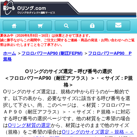
夏休み中（2026年8月8日～16日）は休業とさせて頂きます。
誠に勝手ながらこの期間中、ご注文に関するご連絡・商品の発送・お問い合わせへのご返
答は休止いたしますことをご了承下さい。
ホーム
＞
フロロパワーAP90 (耐圧FEPM)
＞
フロロパワーAP90 P
規格
Oリングのサイズ選定－呼び番号の選択
＜フロロパワーAP90（耐圧アフラス）＞・＜サイズ：P規
格＞
Oリングのサイズ選定は、規格の中から行うのが一般的で
す。以下の表から、必要なサイズに該当する呼び番号を選
択して下さい。尚、このページは、＜材質：フロロパワー
ＡＰ９０（耐圧アフラス）＞・＜サイズ：Ｐ規格＞に対応
する呼び番号の選択ページです。他の材質をご希望の場合
は
Oリング材質の選定
から、材質はそのままで他のサイズ
（規格）をご希望の場合は
Oリングのサイズ選定－規格－＜