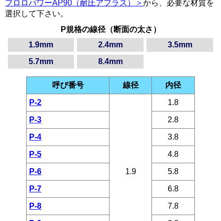
フロロパワーAP90（耐圧アフラス）＞
から、必要な材質を
選択して下さい。
P規格の線径（断面の太さ）
1.9mm
2.4mm
3.5mm
5.7mm
8.4mm
呼び番号
線径
内径
P-2
1.8
P-3
2.8
P-4
3.8
P-5
4.8
P-6
1.9
5.8
P-7
6.8
P-8
7.8