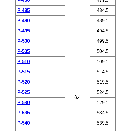
P-480
479.5
P-485
484.5
P-490
489.5
P-495
494.5
P-500
499.5
P-505
504.5
P-510
509.5
P-515
514.5
P-520
519.5
P-525
524.5
8.4
P-530
529.5
P-535
534.5
P-540
539.5