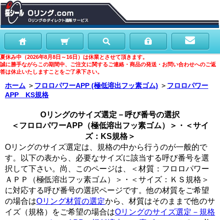
夏休み中（2026年8月8日～16日）は休業とさせて頂きます。
誠に勝手ながらこの期間中、ご注文に関するご連絡・商品の発送・お問い合わせへのご返
答は休止いたしますことをご了承下さい。
ホーム
＞
フロロパワーAPP (極低溶出フッ素ゴム)
＞
フロロパワー
APP KS規格
Oリングのサイズ選定－呼び番号の選択
＜フロロパワーAPP（極低溶出フッ素ゴム）＞・＜サイ
ズ：KS規格＞
Oリングのサイズ選定は、規格の中から行うのが一般的で
す。以下の表から、必要なサイズに該当する呼び番号を選
択して下さい。尚、このページは、＜材質：フロロパワー
ＡＰＰ（極低溶出フッ素ゴム）＞・＜サイズ：ＫＳ規格＞
に対応する呼び番号の選択ページです。他の材質をご希望
の場合は
Oリング材質の選定
から、材質はそのままで他のサ
イズ（規格）をご希望の場合は
Oリングのサイズ選定－規格