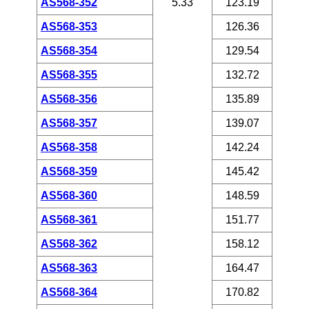
AS568-352
5.33
123.19
AS568-353
126.36
AS568-354
129.54
AS568-355
132.72
AS568-356
135.89
AS568-357
139.07
AS568-358
142.24
AS568-359
145.42
AS568-360
148.59
AS568-361
151.77
AS568-362
158.12
AS568-363
164.47
AS568-364
170.82