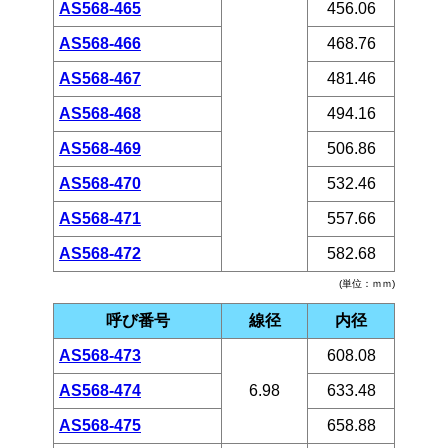
AS568-465
456.06
AS568-466
468.76
AS568-467
481.46
AS568-468
494.16
AS568-469
506.86
AS568-470
532.46
AS568-471
557.66
AS568-472
582.68
(単位：ｍｍ)
呼び番号
線径
内径
AS568-473
608.08
AS568-474
6.98
633.48
AS568-475
658.88