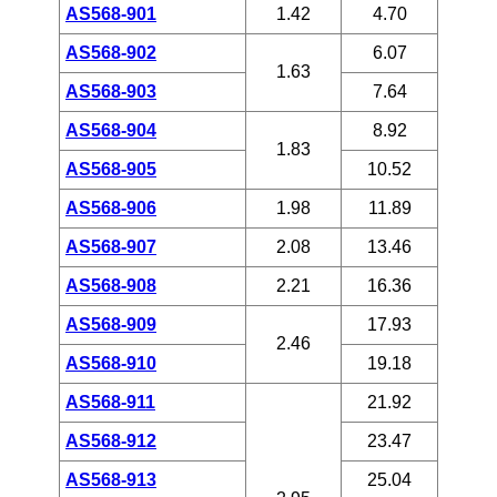
AS568-901
1.42
4.70
AS568-902
6.07
1.63
AS568-903
7.64
AS568-904
8.92
1.83
AS568-905
10.52
AS568-906
1.98
11.89
AS568-907
2.08
13.46
AS568-908
2.21
16.36
AS568-909
17.93
2.46
AS568-910
19.18
AS568-911
21.92
AS568-912
23.47
AS568-913
25.04