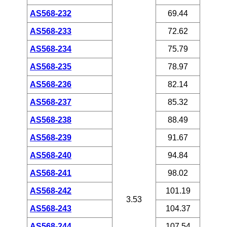
AS568-232
69.44
AS568-233
72.62
AS568-234
75.79
AS568-235
78.97
AS568-236
82.14
AS568-237
85.32
AS568-238
88.49
AS568-239
91.67
AS568-240
94.84
AS568-241
98.02
AS568-242
101.19
3.53
AS568-243
104.37
AS568-244
107.54