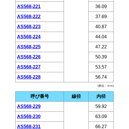
AS568-221
36.09
AS568-222
37.69
AS568-223
40.87
AS568-224
44.04
AS568-225
47.22
AS568-226
50.39
AS568-227
53.57
AS568-228
56.74
(単位：ｍｍ)
呼び番号
線径
内径
AS568-229
59.92
AS568-230
63.09
AS568-231
66.27