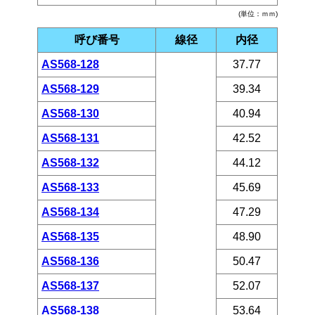
(単位：ｍｍ)
呼び番号
線径
内径
AS568-128
37.77
AS568-129
39.34
AS568-130
40.94
AS568-131
42.52
AS568-132
44.12
AS568-133
45.69
AS568-134
47.29
AS568-135
48.90
AS568-136
50.47
AS568-137
52.07
AS568-138
53.64