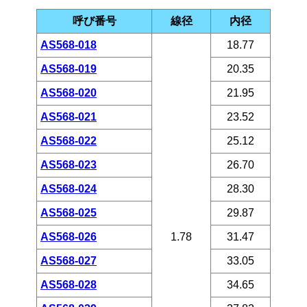
呼び番号
線径
内径
AS568-018
18.77
AS568-019
20.35
AS568-020
21.95
AS568-021
23.52
AS568-022
25.12
AS568-023
26.70
AS568-024
28.30
AS568-025
29.87
AS568-026
1.78
31.47
AS568-027
33.05
AS568-028
34.65