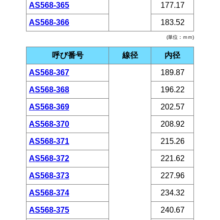
AS568-365
177.17
AS568-366
183.52
(単位：ｍｍ)
呼び番号
線径
内径
AS568-367
189.87
AS568-368
196.22
AS568-369
202.57
AS568-370
208.92
AS568-371
215.26
AS568-372
221.62
AS568-373
227.96
AS568-374
234.32
AS568-375
240.67