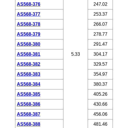
AS568-376
247.02
AS568-377
253.37
AS568-378
266.07
AS568-379
278.77
AS568-380
291.47
AS568-381
5.33
304.17
AS568-382
329.57
AS568-383
354.97
AS568-384
380.37
AS568-385
405.26
AS568-386
430.66
AS568-387
456.06
AS568-388
481.46