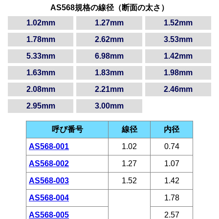
AS568規格の線径（断面の太さ）
1.02mm
1.27mm
1.52mm
1.78mm
2.62mm
3.53mm
5.33mm
6.98mm
1.42mm
1.63mm
1.83mm
1.98mm
2.08mm
2.21mm
2.46mm
2.95mm
3.00mm
呼び番号
線径
内径
AS568-001
1.02
0.74
AS568-002
1.27
1.07
AS568-003
1.52
1.42
AS568-004
1.78
AS568-005
2.57