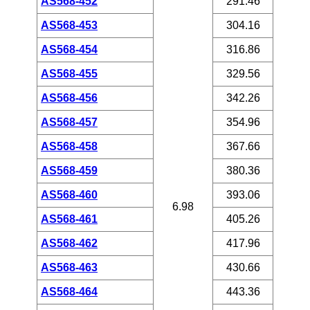
AS568-452
291.46
AS568-453
304.16
AS568-454
316.86
AS568-455
329.56
AS568-456
342.26
AS568-457
354.96
AS568-458
367.66
AS568-459
380.36
AS568-460
393.06
6.98
AS568-461
405.26
AS568-462
417.96
AS568-463
430.66
AS568-464
443.36