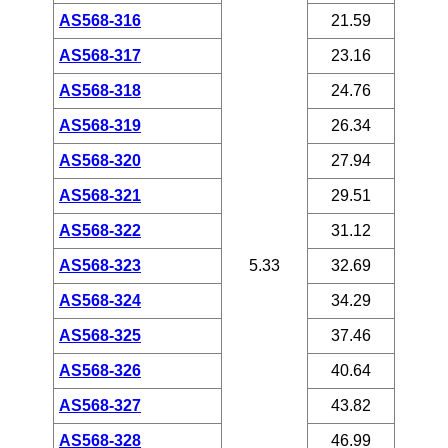
AS568-316
21.59
AS568-317
23.16
AS568-318
24.76
AS568-319
26.34
AS568-320
27.94
AS568-321
29.51
AS568-322
31.12
AS568-323
5.33
32.69
AS568-324
34.29
AS568-325
37.46
AS568-326
40.64
AS568-327
43.82
AS568-328
46.99