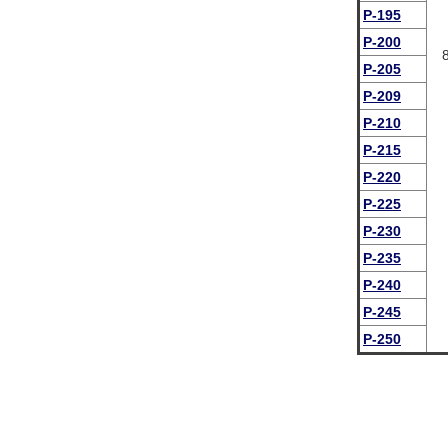
P-195
P-200
P-205
P-209
P-210
P-215
P-220
P-225
P-230
P-235
P-240
P-245
P-250