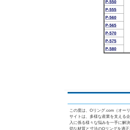
P-550
P-555
P-560
P-565
P-570
P-575
P-580
この度は、Oリング.com（オ
サイトは、多様な産業を支える企
入に係る様々な悩みを一手に解
切な材質と寸法のOリングを適正