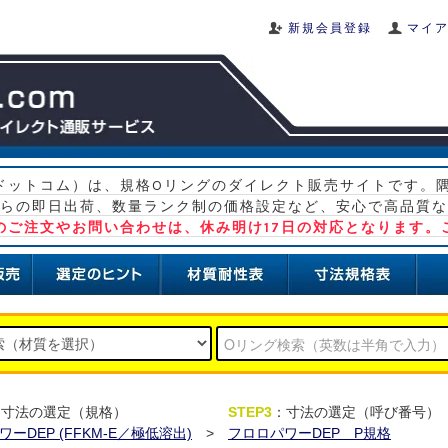
新規会員登録
マイ
グ ドットコム）は、規格Oリングのダイレクト販売サイトです。
らの即日出荷、数量ランク制の価格設定など、安心で高品質な
）のご注文やお問い合わせは、休み明け17日の対応となります。
：寸法の選定（規格）
STEP3
：寸法の選定（呼び番号）
ーDEP (FFKM-E／極低溶出)
>
フロロパワーDEP P規格