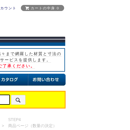
アカウント
カートの中身 0
隅々まで網羅した材質と寸法の
サービスを提供します。
ご了承ください。
STEP4
>
商品ページ（数量の決定）