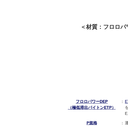
＜材質：フロロパワ
フロロパワーDEP
：
E
（極低溶出バイトンETP）
P規格
：