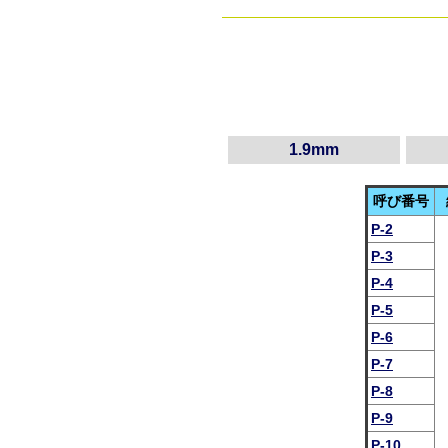
1.9mm
呼び番号
P-2
P-3
P-4
P-5
P-6
P-7
P-8
P-9
P-10