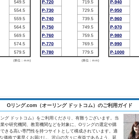
549.5
P-720
719.5
P-940
554.5
P-730
729.5
P-950
559.5
P-740
739.5
P-960
564.5
P-750
749.5
P-970
569.5
P-760
759.5
P-980
574.5
P-770
769.5
P-990
579.5
P-780
779.5
P-1000
(単位：ｍｍ)
(単位：ｍｍ)
Oリング.com（オーリング ドットコム）のご利用ガイド
ーリング ドットコム）をご利用くださり、有難うございます。当
業や研究機関、教育機関などを対象に、Oリングの選定や購
決できる高い専門性を持つサイトとして構成されています。適
な価格で素早くお届けし、沢山の方々に有益であるよう、延