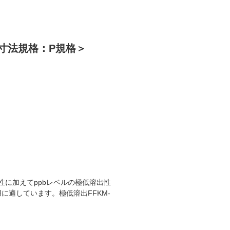
＜寸法規格：P規格＞
性に加えてppbレベルの極低溶出性
適しています。極低溶出FFKM-