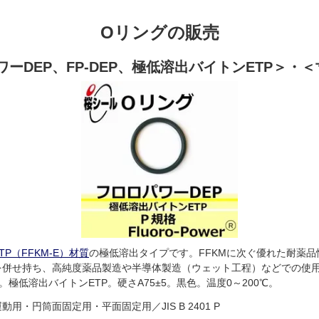
Oリングの販売
ーDEP、FP-DEP、極低溶出バイトンETP＞・
TP（FFKM-E）材質
の極低溶出タイプです。FFKMに次ぐ優れた耐薬品
を併せ持ち、高純度薬品製造や半導体製造（ウェット工程）などでの使用に
E。極低溶出バイトンETP。硬さA75±5。黒色。温度0～200℃。
運動用・円筒面固定用・平面固定用／JIS B 2401 P