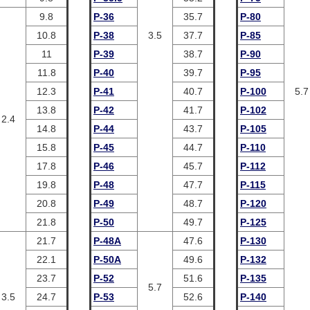
9.8
P-36
35.7
P-80
10.8
P-38
3.5
37.7
P-85
11
P-39
38.7
P-90
11.8
P-40
39.7
P-95
12.3
P-41
40.7
P-100
5.7
13.8
P-42
41.7
P-102
2.4
14.8
P-44
43.7
P-105
15.8
P-45
44.7
P-110
17.8
P-46
45.7
P-112
19.8
P-48
47.7
P-115
20.8
P-49
48.7
P-120
21.8
P-50
49.7
P-125
21.7
P-48A
47.6
P-130
22.1
P-50A
49.6
P-132
23.7
P-52
51.6
P-135
5.7
3.5
24.7
P-53
52.6
P-140