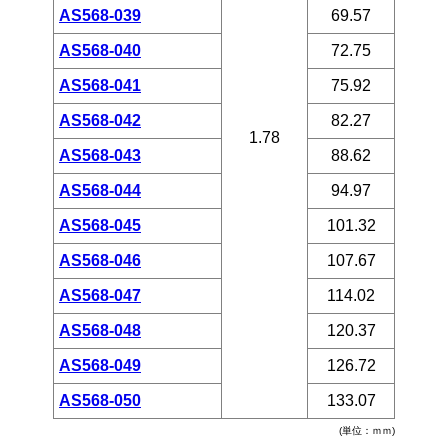
AS568-039
69.57
AS568-040
72.75
AS568-041
75.92
AS568-042
82.27
1.78
AS568-043
88.62
AS568-044
94.97
AS568-045
101.32
AS568-046
107.67
AS568-047
114.02
AS568-048
120.37
AS568-049
126.72
AS568-050
133.07
(単位：ｍｍ)