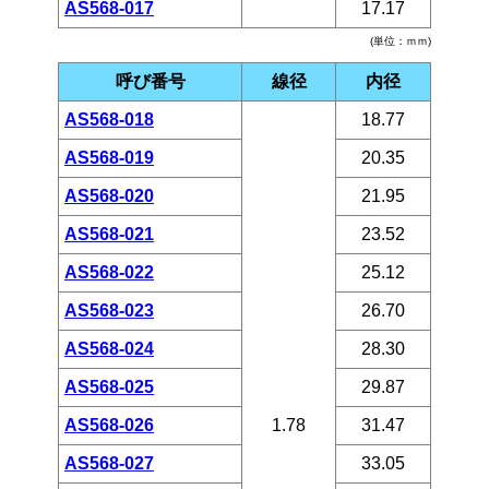
AS568-017
17.17
(単位：ｍｍ)
呼び番号
線径
内径
AS568-018
18.77
AS568-019
20.35
AS568-020
21.95
AS568-021
23.52
AS568-022
25.12
AS568-023
26.70
AS568-024
28.30
AS568-025
29.87
AS568-026
1.78
31.47
AS568-027
33.05