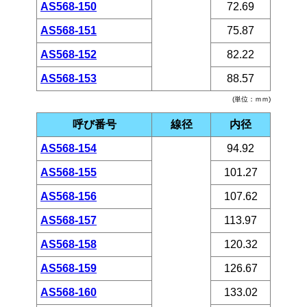
AS568-150
72.69
AS568-151
75.87
AS568-152
82.22
AS568-153
88.57
(単位：ｍｍ)
呼び番号
線径
内径
AS568-154
94.92
AS568-155
101.27
AS568-156
107.62
AS568-157
113.97
AS568-158
120.32
AS568-159
126.67
AS568-160
133.02