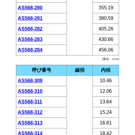
AS568-280
355.19
AS568-281
380.59
AS568-282
405.26
AS568-283
430.66
AS568-284
456.06
(単位：ｍｍ)
呼び番号
線径
内径
AS568-309
10.46
AS568-310
12.06
AS568-311
13.64
AS568-312
15.24
AS568-313
16.81
AS568-314
18.42