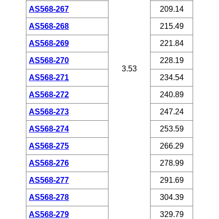
AS568-267
209.14
AS568-268
215.49
AS568-269
221.84
AS568-270
228.19
3.53
AS568-271
234.54
AS568-272
240.89
AS568-273
247.24
AS568-274
253.59
AS568-275
266.29
AS568-276
278.99
AS568-277
291.69
AS568-278
304.39
AS568-279
329.79