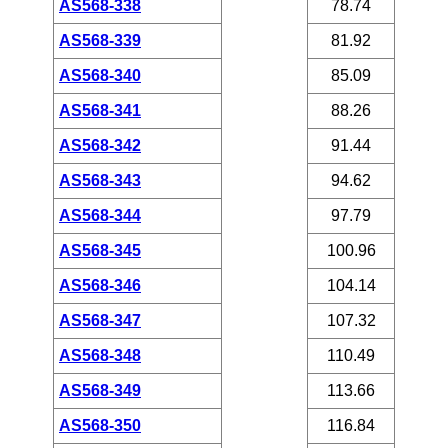
AS568-338
78.74
AS568-339
81.92
AS568-340
85.09
AS568-341
88.26
AS568-342
91.44
AS568-343
94.62
AS568-344
97.79
AS568-345
100.96
AS568-346
104.14
AS568-347
107.32
AS568-348
110.49
AS568-349
113.66
AS568-350
116.84