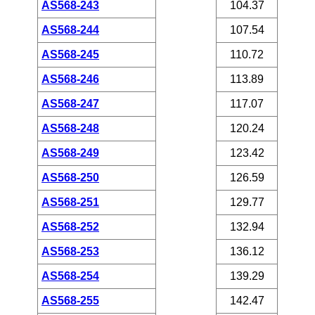
AS568-243
104.37
AS568-244
107.54
AS568-245
110.72
AS568-246
113.89
AS568-247
117.07
AS568-248
120.24
AS568-249
123.42
AS568-250
126.59
AS568-251
129.77
AS568-252
132.94
AS568-253
136.12
AS568-254
139.29
AS568-255
142.47