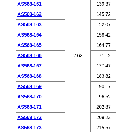
AS568-161
139.37
AS568-162
145.72
AS568-163
152.07
AS568-164
158.42
AS568-165
164.77
AS568-166
2.62
171.12
AS568-167
177.47
AS568-168
183.82
AS568-169
190.17
AS568-170
196.52
AS568-171
202.87
AS568-172
209.22
AS568-173
215.57