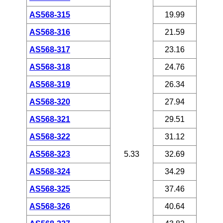
AS568-315
19.99
AS568-316
21.59
AS568-317
23.16
AS568-318
24.76
AS568-319
26.34
AS568-320
27.94
AS568-321
29.51
AS568-322
31.12
AS568-323
5.33
32.69
AS568-324
34.29
AS568-325
37.46
AS568-326
40.64