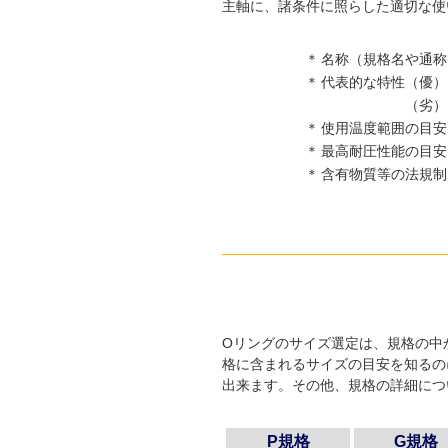
主軸に、諸条件に照らした適切な使
＊
名称（規格名や通称
＊
代表的な特性（優）
（劣）
＊
使用温度範囲の目安
＊
最高耐圧性能の目安
＊
含有物質等の法規制
Oリングのサイズ選定は、規格の中
格に含まれるサイズの目安を知るの
出来ます。その他、規格の詳細につ
P規格
G規格