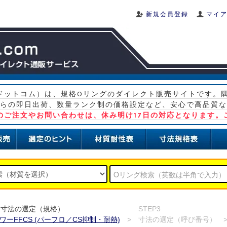
新規会員登録
マイ
グ ドットコム）は、規格Oリングのダイレクト販売サイトです。
らの即日出荷、数量ランク制の価格設定など、安心で高品質な
）のご注文やお問い合わせは、休み明け17日の対応となります。
：寸法の選定（規格）
STEP3
ワーFFCS (パーフロ／CS抑制・耐熱)
>
寸法の選定（呼び番号）