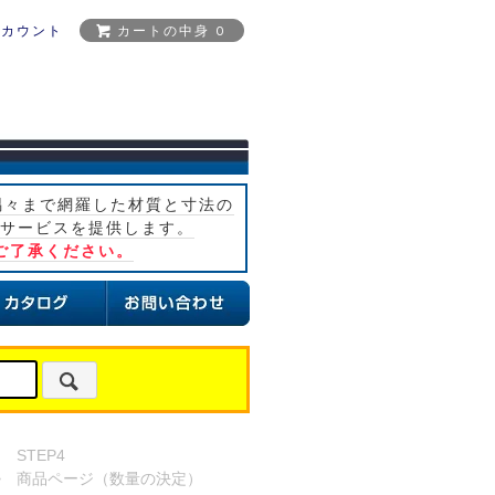
アカウント
カートの中身 0
隅々まで網羅した材質と寸法の
サービスを提供します。
ご了承ください。
STEP4
>
商品ページ（数量の決定）