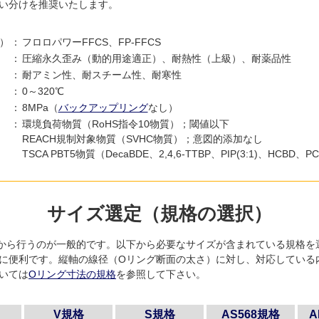
い分けを推奨いたします。
）
：
フロロパワーFFCS、FP-FFCS
：
圧縮永久歪み（動的用途適正）、耐熱性（上級）、耐薬品性
：
耐アミン性、耐スチーム性、耐寒性
：
0～320℃
：
8MPa（
バックアップリング
なし）
：
環境負荷物質（RoHS指令10物質）；閾値以下
REACH規制対象物質（SVHC物質）；意図的添加なし
TSCA PBT5物質（DecaBDE、2,4,6-TTBP、PIP(3:1)、HCB
サイズ選定（規格の選択）
から行うのが一般的です。以下から必要なサイズが含まれている規格を
に便利です。縦軸の線径（Oリング断面の太さ）に対し、対応している
いては
Oリング寸法の規格
を参照して下さい。
V規格
S規格
AS568規格
A