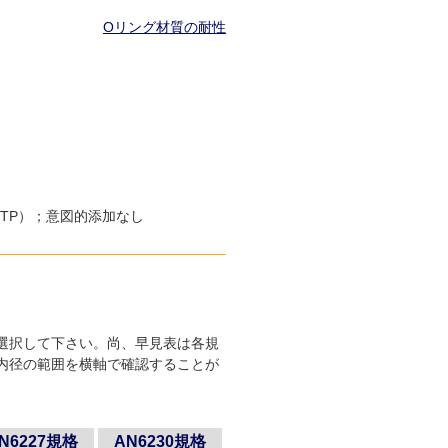
Oリング材質の耐性
D、PCTP）；意図的添加なし
選択して下さい。尚、早見表は各規
内径の範囲を横軸で確認することが
N6227規格
AN6230規格