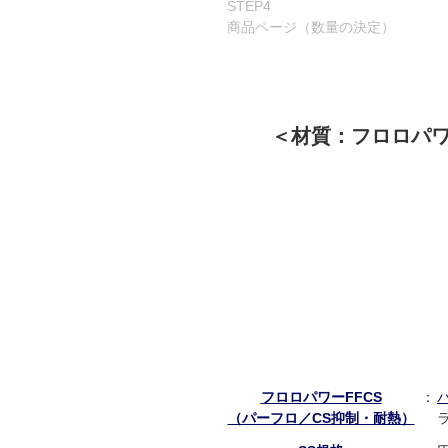
STEP4
商品ページ（数量の決定）
＜材質：フロロパワー
フロロパワーFFCS
：
（パーフロ／CS抑制・耐熱）