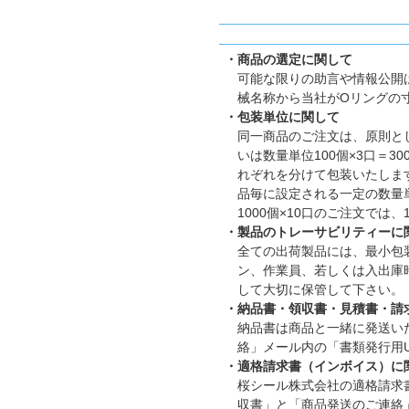
・商品の選定に関して
可能な限りの助言や情報公開
械名称から当社がOリングの
・包装単位に関して
同一商品のご注文は、原則とし
いは数量単位100個×3口＝
れぞれを分けて包装いたします。
品毎に設定される一定の数量
1000個×10口のご注文では
・製品のトレーサビリティーに
全ての出荷製品には、最小包
ン、作業員、若しくは入出庫
して大切に保管して下さい。
・納品書・領収書・見積書・請
納品書は商品と一緒に発送い
絡」メール内の「書類発行用U
・適格請求書（インボイス）に
桜シール株式会社の適格請求書発
収書」と「商品発送のご連絡