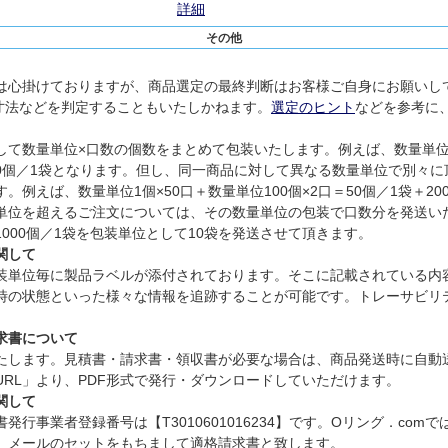
詳細
その他
は心掛けておりますが、商品選定の最終判断はお客様ご自身にお願いし
寸法などを判定することもいたしかねます。
選定のヒント
などを参考に
て数量単位×口数の個数をまとめて包装いたします。例えば、数量単位1個
300個／1袋となります。但し、同一商品に対して異なる数量単位で別々
例えば、数量単位1個×50口＋数量単位100個×2口＝50個／1袋＋2
単位を超えるご注文については、その数量単位の包装で口数分を発送い
、1000個／1袋を包装単位として10袋を発送させて頂きます。
関して
装単位毎に製品ラベルが添付されております。そこに記載されている内
時の状態といった様々な情報を追跡することが可能です。トレーサビリ
求書について
たします。見積書・請求書・領収書が必要な場合は、商品発送時に自動
RL」より、PDF形式で発行・ダウンロードしていただけます。
関して
行事業者登録番号は【T3010601016234】です。Oリング．com
」メールのセットをもちまして適格請求書と致します。