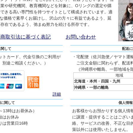
業や研究機関、教育機関などを対象に、Oリングの選定や購
決できる高い専門性を持つサイトとして構成されています。適
な価格で素早くお届けし、沢山の方々に有益であるよう、延
る存在であるよう、弛まぬ努力を続ける所存です。
定商取引法に基づく表記
お問い合わせ
に関して
配送に
ットカード、代金引換のご利用が
・宅配便（佐川急便／ヤマト運
、別途ご相談ください。）
ご注文金額に関わらず、配送料
（沖縄県や離島、一部地域を
地域
北海道・本州・四国・九州
沖縄県・一部の離島
詳細
間に関して
個人情報
2～13時はお昼休み）
お客様からお預かりする個人情
始はお休み
に譲渡・提供することはござい
は営業日16時
絡、サービスの改善、不正な目
策以外には使用いたしません。