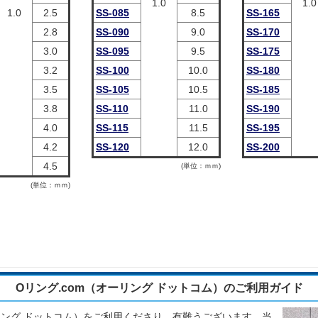
1.0
1.0
1.0
2.5
SS-085
8.5
SS-165
2.8
SS-090
9.0
SS-170
3.0
SS-095
9.5
SS-175
3.2
SS-100
10.0
SS-180
3.5
SS-105
10.5
SS-185
3.8
SS-110
11.0
SS-190
4.0
SS-115
11.5
SS-195
4.2
SS-120
12.0
SS-200
4.5
(単位：ｍｍ)
(単位：ｍｍ)
Oリング.com（オーリング ドットコム）のご利用ガイド
ーリング ドットコム）をご利用くださり、有難うございます。当