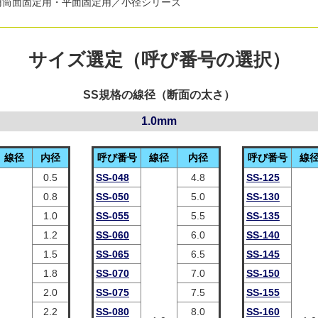
円筒面固定用・平面固定用／小径シリーズ
サイズ選定（呼び番号の選択）
SS規格の線径（断面の太さ）
1.0mm
線径
内径
呼び番号
線径
内径
呼び番号
線
0.5
SS-048
4.8
SS-125
0.8
SS-050
5.0
SS-130
1.0
SS-055
5.5
SS-135
1.2
SS-060
6.0
SS-140
1.5
SS-065
6.5
SS-145
1.8
SS-070
7.0
SS-150
2.0
SS-075
7.5
SS-155
2.2
SS-080
8.0
SS-160