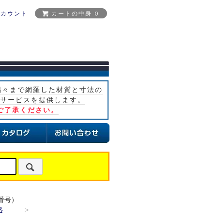
アカウント
カートの中身 0
隅々まで網羅した材質と寸法の
サービスを提供します。
ご了承ください。
番号）
格
>