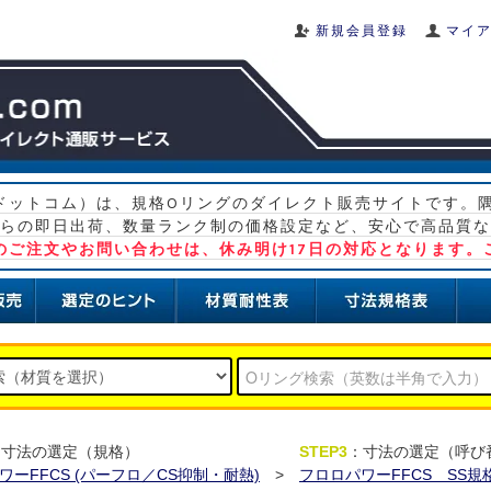
新規会員登録
マイ
グ ドットコム）は、規格Oリングのダイレクト販売サイトです。
らの即日出荷、数量ランク制の価格設定など、安心で高品質な
）のご注文やお問い合わせは、休み明け17日の対応となります。
：寸法の選定（規格）
STEP3
：寸法の選定（呼び
ワーFFCS (パーフロ／CS抑制・耐熱)
>
フロロパワーFFCS SS規