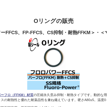
Oリングの販売
FFCS、FP-FFCS、CS抑制・耐熱FFKM＞・
パーフロ（FFKM）材質
の圧縮永久歪み抑制・耐熱タイプです。動的な用
ラスの耐熱性と優れた耐薬品性を兼ね備えています。硬さA80±5。温度0～