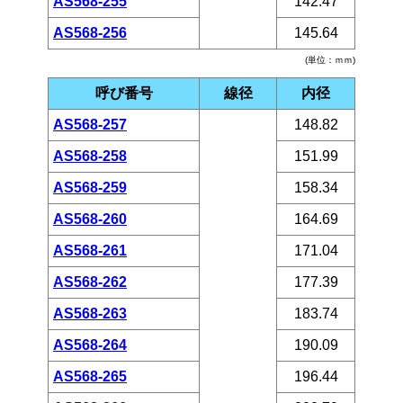
AS568-255
142.47
AS568-256
145.64
(単位：ｍｍ)
呼び番号
線径
内径
AS568-257
148.82
AS568-258
151.99
AS568-259
158.34
AS568-260
164.69
AS568-261
171.04
AS568-262
177.39
AS568-263
183.74
AS568-264
190.09
AS568-265
196.44