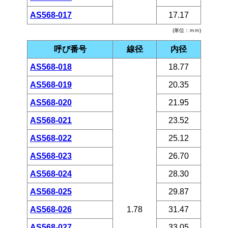
AS568-017
17.17
(単位：ｍｍ)
呼び番号
線径
内径
AS568-018
18.77
AS568-019
20.35
AS568-020
21.95
AS568-021
23.52
AS568-022
25.12
AS568-023
26.70
AS568-024
28.30
AS568-025
29.87
AS568-026
1.78
31.47
AS568-027
33.05