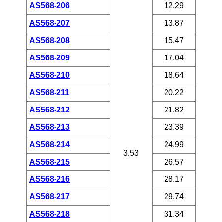
AS568-206
12.29
AS568-207
13.87
AS568-208
15.47
AS568-209
17.04
AS568-210
18.64
AS568-211
20.22
AS568-212
21.82
AS568-213
23.39
AS568-214
24.99
3.53
AS568-215
26.57
AS568-216
28.17
AS568-217
29.74
AS568-218
31.34