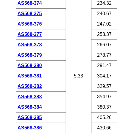
AS568-374
234.32
AS568-375
240.67
AS568-376
247.02
AS568-377
253.37
AS568-378
266.07
AS568-379
278.77
AS568-380
291.47
AS568-381
5.33
304.17
AS568-382
329.57
AS568-383
354.97
AS568-384
380.37
AS568-385
405.26
AS568-386
430.66