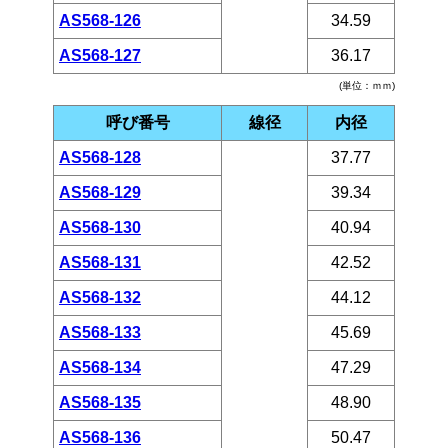
AS568-126
34.59
AS568-127
36.17
(単位：ｍｍ)
呼び番号
線径
内径
AS568-128
37.77
AS568-129
39.34
AS568-130
40.94
AS568-131
42.52
AS568-132
44.12
AS568-133
45.69
AS568-134
47.29
AS568-135
48.90
AS568-136
50.47