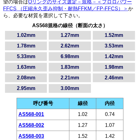
望の場合は
Oリングのサイズ選定－規格－＜フロロパワー
FFCS （圧縮永久歪み抑制・耐熱FFKM／FP-FFCS）＞
か
ら、必要な材質を選択して下さい。
AS568規格の線径（断面の太さ）
1.02mm
1.27mm
1.52mm
1.78mm
2.62mm
3.53mm
5.33mm
6.98mm
1.42mm
1.63mm
1.83mm
1.98mm
2.08mm
2.21mm
2.46mm
2.95mm
3.00mm
呼び番号
線径
内径
AS568-001
1.02
0.74
AS568-002
1.27
1.07
AS568-003
1.52
1.42