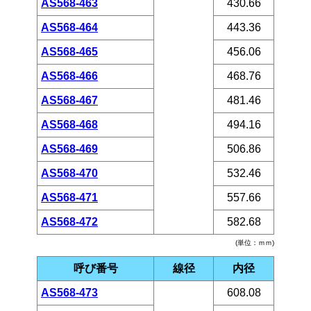
AS568-463
430.66
AS568-464
443.36
AS568-465
456.06
AS568-466
468.76
AS568-467
481.46
AS568-468
494.16
AS568-469
506.86
AS568-470
532.46
AS568-471
557.66
AS568-472
582.68
(単位：ｍｍ)
呼び番号
線径
内径
AS568-473
608.08