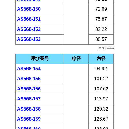
AS568-150
72.69
AS568-151
75.87
AS568-152
82.22
AS568-153
88.57
(単位：ｍｍ)
呼び番号
線径
内径
AS568-154
94.92
AS568-155
101.27
AS568-156
107.62
AS568-157
113.97
AS568-158
120.32
AS568-159
126.67