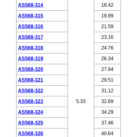
AS568-314
18.42
AS568-315
19.99
AS568-316
21.59
AS568-317
23.16
AS568-318
24.76
AS568-319
26.34
AS568-320
27.94
AS568-321
29.51
AS568-322
31.12
AS568-323
5.33
32.69
AS568-324
34.29
AS568-325
37.46
AS568-326
40.64