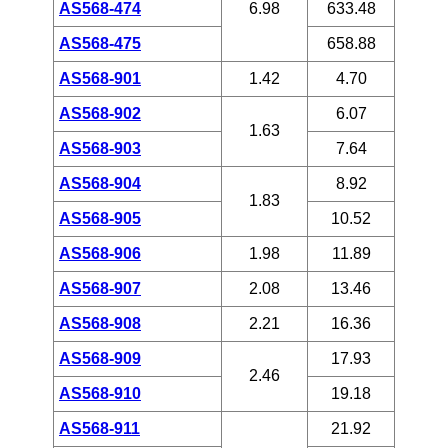
AS568-474
6.98
633.48
AS568-475
658.88
AS568-901
1.42
4.70
AS568-902
6.07
1.63
AS568-903
7.64
AS568-904
8.92
1.83
AS568-905
10.52
AS568-906
1.98
11.89
AS568-907
2.08
13.46
AS568-908
2.21
16.36
AS568-909
17.93
2.46
AS568-910
19.18
AS568-911
21.92