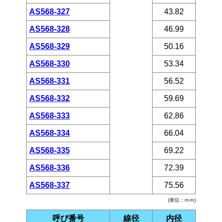
AS568-327
43.82
AS568-328
46.99
AS568-329
50.16
AS568-330
53.34
AS568-331
56.52
AS568-332
59.69
AS568-333
62.86
AS568-334
66.04
AS568-335
69.22
AS568-336
72.39
AS568-337
75.56
(単位：ｍｍ)
呼び番号
線径
内径