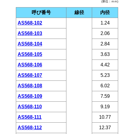
(単位：ｍｍ)
呼び番号
線径
内径
AS568-102
1.24
AS568-103
2.06
AS568-104
2.84
AS568-105
3.63
AS568-106
4.42
AS568-107
5.23
AS568-108
6.02
AS568-109
7.59
AS568-110
9.19
AS568-111
10.77
AS568-112
12.37