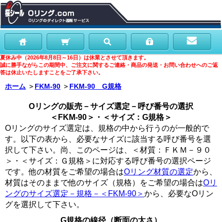
夏休み中（2026年8月8日～16日）は休業とさせて頂きます。
誠に勝手ながらこの期間中、ご注文に関するご連絡・商品の発送・お問い合わせへのご返
答は休止いたしますことをご了承下さい。
ホーム
＞
FKM-90
＞
FKM-90 G規格
Oリングの販売－サイズ選定－呼び番号の選択
＜FKM-90＞・＜サイズ：G規格＞
Oリングのサイズ選定は、規格の中から行うのが一般的で
す。以下の表から、必要なサイズに該当する呼び番号を選
択して下さい。尚、このページは、＜材質：ＦＫＭ－９０
＞・＜サイズ：Ｇ規格＞に対応する呼び番号の選択ページ
です。他の材質をご希望の場合は
Oリング材質の選定
から、
材質はそのままで他のサイズ（規格）をご希望の場合は
Oリ
ングのサイズ選定－規格－＜FKM-90＞
から、必要なOリン
グを選択して下さい。
G規格の線径（断面の太さ）