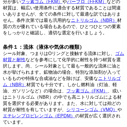
分が多い
フッ素ゴム（FKM）
や
パーフロ（FFKM）
などの
材質は、幅広い使用条件に適合する材質であることは間違
いありませんが、全ての条件に対して最適な訳ではありま
せん。条件次第では最も汎用的な
ニトリルゴム（NBR）
材
質の方が優れている場合もあるので、ひとつひとつの要素
をしっかりと確認し、適切な選定を行いましょう。
条件１：流体（液体や気体の種類）
シール対象、つまりはOリングと接触する流体に対し、
ゴム
材質と耐性
などを参考にして化学的に耐性を持つ材質を選
択します。尚、シール対象として最も一般的な流体に油と
水が挙げられます。鉱物油の場合、特別な添加剤が入って
いるものや特殊な合成油などを除けば、安価な
ニトリルゴ
ム（NBR）
材質でも十分です。しかし燃料油（灯油、軽
油、ガソリンなど）の場合は、
フッ素ゴム（FKM）
、或い
はニトリルゴム（NBR）の中でも高ニトリルゴムによる材
質を選択する必要があります。また、水に対しては殆どの
材質が耐性を有していますが、
シリコーンゴム（VMQ）
や
エチレンプロピレンゴム（EPDM）
の材質が広く選択され
ています。