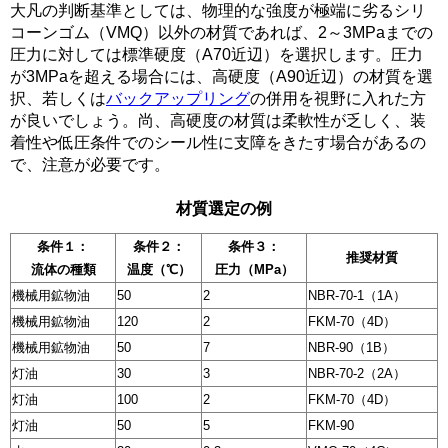
大凡の判断基準としては、物理的な強度が極端に劣るシリ
コーンゴム（VMQ）以外の材質であれば、2～3MPaまでの
圧力に対しては標準硬度（A70近辺）を選択します。圧力
が3MPaを超える場合には、高硬度（A90近辺）の材質を選
択、若しくは
バックアップリング
の併用を視野に入れた方
が良いでしょう。尚、高硬度の材質は柔軟性が乏しく、装
着性や低圧条件でのシール性に支障をきたす場合があるの
で、注意が必要です。
材質選定の例
条件１：
条件２：
条件３：
推奨材質
流体の種類
温度（℃）
圧力（MPa）
機械用鉱物油
50
2
NBR-70-1（1A）
機械用鉱物油
120
2
FKM-70（4D）
機械用鉱物油
50
7
NBR-90（1B）
灯油
30
3
NBR-70-2（2A）
灯油
100
2
FKM-70（4D）
灯油
50
5
FKM-90