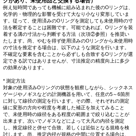
グがあり、未使用品と交換する場合）
例え短時間であっても機械に組み込まれた後のOリングは、
化学的・物理的な影響を受けて大なり小なり変形していま
す。従って、使用済みのOリングを測定しても未使用時の寸
法を断定することは困難です。可能であれば、Oリングを装
着する溝の寸法から判断する方法（次項②参照）を推奨い
たします。尚、やむを得ず使用済みのOリングから未使用時
の寸法を推定する場合は、以下のような測定を行います。
不確定な要素を含むことから必ずしも合致するOリングが選
定できる訳ではありませんが、寸法推定の精度向上に多少
の効果があります。
* 測定方法
対象の使用済みOリングの状態を観察しながら、シックネス
ゲージやノギスなどの計測機器を用いて、任意の5～6箇所
に対して線径の測定を行います。その際、それぞれの測定
値に変形の方向や程度を考慮した補正を加えてみること
で、未使用時の線径をある程度の範囲まで絞り込むことが
出来ます。次いでノギスなどによって大凡の内径を測定
し、推定線径と併せて合致、若しくは近似となる規格を検
討します。尚、推定内径が規格の中間に位置する場合は、