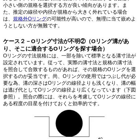
小さい側の規格を選択する方が良い傾向があります。ま
た、推定の線径や内径が規格から大きく外れている場合
は、
規格外Oリング
の可能性が高いので、無理に当て嵌めよ
うとしない方が無難です。
ケース２－Oリング寸法が不明②（Oリング溝があ
り、そこに適合するOリングを探す場合）
Oリングの寸法規格には、一部を除いて標準となる溝寸法が
設定されています。従って、実際の溝寸法と規格の溝寸法
を照合して合致するものがあれば、その規格のOリングを選
択するのが妥当です。尚、Oリングの使用ではつぶし代が必
要な為、溝の深さはOリングの線径よりも浅くなり、溝の幅
は逃げ代としてOリングの線径より広くなっています（下図
参照）。照合の際には、それらを考慮してOリングの線径に
ある程度の目星を付けておくと効率的です。