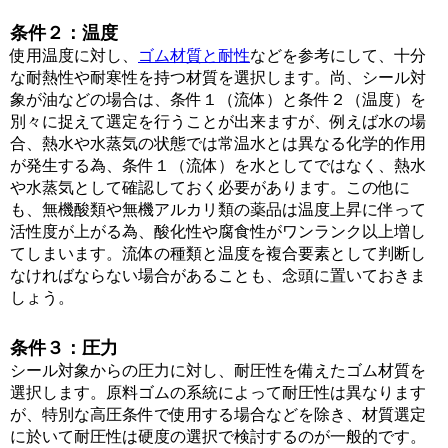
条件２：温度
使用温度に対し、
ゴム材質と耐性
などを参考にして、十分
な耐熱性や耐寒性を持つ材質を選択します。尚、シール対
象が油などの場合は、条件１（流体）と条件２（温度）を
別々に捉えて選定を行うことが出来ますが、例えば水の場
合、熱水や水蒸気の状態では常温水とは異なる化学的作用
が発生する為、条件１（流体）を水としてではなく、熱水
や水蒸気として確認しておく必要があります。この他に
も、無機酸類や無機アルカリ類の薬品は温度上昇に伴って
活性度が上がる為、酸化性や腐食性がワンランク以上増し
てしまいます。流体の種類と温度を複合要素として判断し
なければならない場合があることも、念頭に置いておきま
しょう。
条件３：圧力
シール対象からの圧力に対し、耐圧性を備えたゴム材質を
選択します。原料ゴムの系統によって耐圧性は異なります
が、特別な高圧条件で使用する場合などを除き、材質選定
に於いて耐圧性は硬度の選択で検討するのが一般的です。