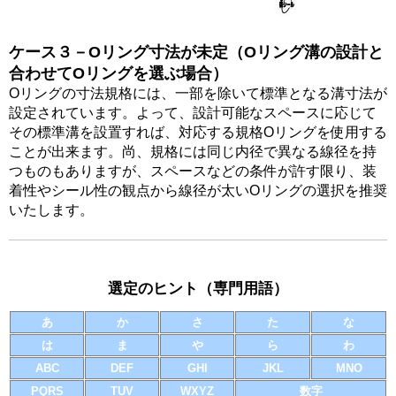
ケース３－Oリング寸法が未定（Оリング溝の設計と
合わせてOリングを選ぶ場合）
Oリングの寸法規格には、一部を除いて標準となる溝寸法が
設定されています。よって、設計可能なスペースに応じて
その標準溝を設置すれば、対応する規格Oリングを使用する
ことが出来ます。尚、規格には同じ内径で異なる線径を持
つものもありますが、スペースなどの条件が許す限り、装
着性やシール性の観点から線径が太いOリングの選択を推奨
いたします。
選定のヒント（専門用語）
あ
か
さ
た
な
は
ま
や
ら
わ
ABC
DEF
GHI
JKL
MNO
PQRS
TUV
WXYZ
数字