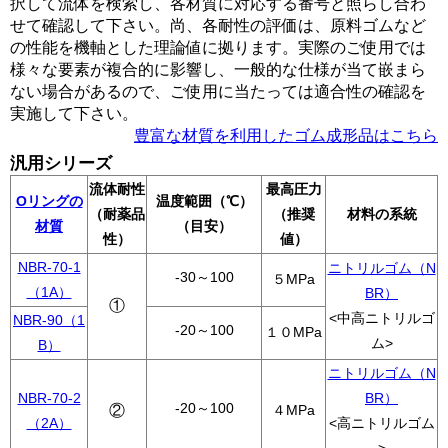
択して流体を検索し、各材質に対応する番号と照らし合わ
せて確認して下さい。尚、各耐性の評価は、原料ゴムなど
の性能を機軸とした理論値に拠ります。実際のご使用では
様々な要素が複合的に影響し、一般的な仕様が当て嵌まら
ない場合があるので、ご使用に当たっては適合性の確認を
実施して下さい。
豊富な材質を利用したゴム成形品はこちら
汎用シリーズ
流体耐性
最高圧力
Oリングの
温度範囲（℃）
（耐薬品
（推奨
材料の系統
材質
（目安）
性）
値）
NBR-70-1
ニトリルゴム（N
-30～100
５MPa
（1A）
BR）
①
<中高ニトリルゴ
NBR-90（1
-20～100
１０MPa
ム>
B）
ニトリルゴム（N
NBR-70-2
BR）
-20～100
②
４MPa
（2A）
<高ニトリルゴム