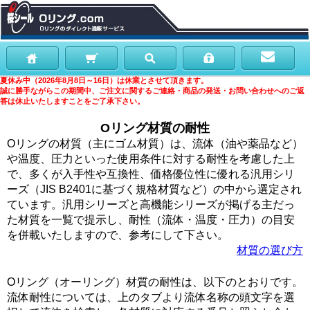
夏休み中（2026年8月8日～16日）は休業とさせて頂きます。
誠に勝手ながらこの期間中、ご注文に関するご連絡・商品の発送・お問い合わせへのご返
答は休止いたしますことをご了承下さい。
Oリング材質の耐性
Oリングの材質（主にゴム材質）は、流体（油や薬品など）
や温度、圧力といった使用条件に対する耐性を考慮した上
で、多くが入手性や互換性、価格優位性に優れる汎用シリ
ーズ（JIS B2401に基づく規格材質など）の中から選定され
ています。汎用シリーズと高機能シリーズが掲げる主だっ
た材質を一覧で提示し、耐性（流体・温度・圧力）の目安
を併載いたしますので、参考にして下さい。
材質の選び方
Oリング（オーリング）材質の耐性は、以下のとおりです。
流体耐性については、上のタブより流体名称の頭文字を選