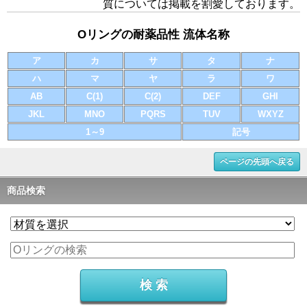
質については掲載を割愛しております。
Oリングの耐薬品性 流体名称
ア
カ
サ
タ
ナ
ハ
マ
ヤ
ラ
ワ
AB
C(1)
C(2)
DEF
GHI
JKL
MNO
PQRS
TUV
WXYZ
1～9
記号
ページの先頭へ戻る
商品検索