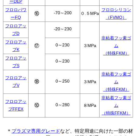
ーDEP
フロロパワ
フロロシリコン
-70～200
⑯
０.５MPa
ーFQ
（FVMQ）
フロロアッ
-20～230
プD
非粘着フッ素ゴ
フロロアッ
0～230
⑰
３MPa
ム
プK
（特殊FKM）
フロロアッ
0～230
プS
非粘着フッ素ゴ
フロロアッ
0～250
⑱
３MPa
ム
プV
（特殊FKM）
非粘着フッ素ゴ
フロロアッ
0～280
⑩
８MPa
ム
プFFEX
（特殊FFKM）
＊
プラズマ専用グレード
など、特定用途に向けた一部の材