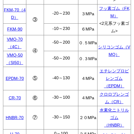
>
フッ素ゴム（FK
FKM-70（4
-20～230
３MPa
M）
D）
③
<2元系フッ素ゴ
-10～230
FKM-90
６MPa
ム>
VMQ-70
-50～200
０.５MPa
（4C）
シリコンゴム（V
④
MQ）
VMQ-50
-50～200
０.３MPa
（SI50）
エチレンプロピ
-40～130
⑤
EPDM-70
４MPa
レンゴム
（EPDM）
クロロプレンゴ
-30～100
CR-70
⑥
４MPa
ム（CR）
水素化ニトリル
-30～150
⑦
HNBR-70
２０MPa
ゴム
（HNBR）
0～100