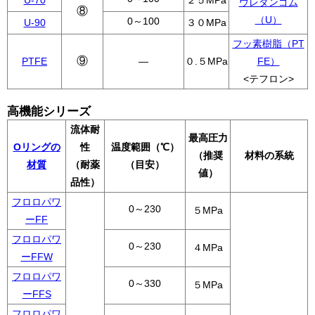
U-70
２５MPa
ウレタンゴム
⑧
（U）
0～100
U-90
３０MPa
フッ素樹脂（PT
⑨
PTFE
―
０.５MPa
FE）
<テフロン>
高機能シリーズ
流体耐
最高圧力
Oリングの
性
温度範囲（℃）
（推奨
材料の系統
材質
（耐薬
（目安）
値）
品性）
フロロパワ
0～230
５MPa
ーFF
フロロパワ
0～230
４MPa
ーFFW
フロロパワ
0～330
５MPa
ーFFS
フロロパワ