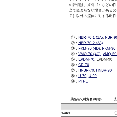
の評価は、原料ゴムなどの性
当て嵌まらない場合があるの
Ｚ］以外の流体に対する耐性
①：
NBR-70-1 (1A)
,
NBR-90
②：
NBR-70-2 (2A)
③：
FKM-70 (4D)
,
FKM-90
④：
VMQ-70 (4C)
,
VMQ-50 
⑤：
EPDM-70
, EPDM-90
⑥：
CR-70
⑦：
HNBR-70
,
HNBR-90
⑧：
U-70
,
U-90
⑨：
PTFE
薬品名＼材質名 (略称)
Water