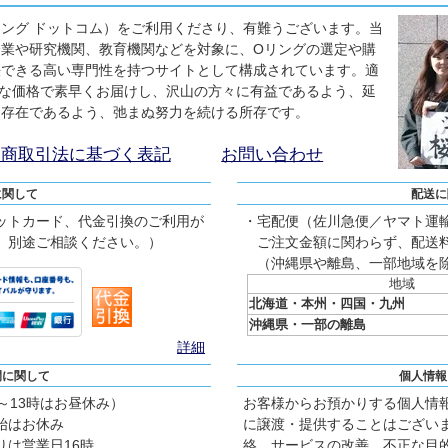
ーリング ドットコム）をご利用くださり、有難うございます。当
業や研究機関、教育機関などを対象に、Oリングの選定や購
決できる高い専門性を持つサイトとして構成されています。適
な価格で素早くお届けし、沢山の方々に有益であるよう、延
る存在であるよう、弛まぬ努力を続ける所存です。
定商取引法に基づく表記
お問い合わせ
に関して
配送に
ットカード、代金引換のご利用が
・宅配便（佐川急便／ヤマト運
、別途ご相談ください。）
ご注文金額に関わらず、配送料
（沖縄県や離島、一部地域を
地域
北海道・本州・四国・九州
沖縄県・一部の離島
詳細
間に関して
個人情報
2～13時はお昼休み）
お客様からお預かりする個人情
始はお休み
に譲渡・提供することはござい
は営業日16時
絡、サービスの改善、不正な目