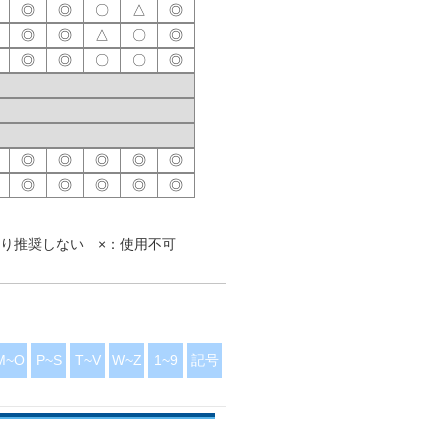
◎
◎
〇
△
◎
◎
◎
△
〇
◎
◎
◎
〇
〇
◎
◎
◎
◎
◎
◎
◎
◎
◎
◎
◎
◎
◎
〇
◎
◎
◎
◎
〇
〇
◎
り推奨しない ×：使用不可
◎
◎
〇
◎
◎
◎
◎
◎
◎
◎
◎
◎
〇
〇
◎
M~O
P~S
T~V
W~Z
1~9
記号