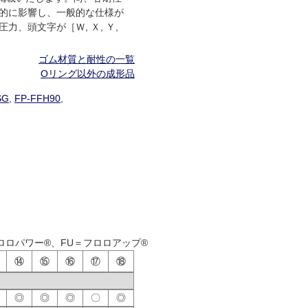
的に影響し、一般的な仕様が
、頭文字が［Ｗ, Ｘ, Ｙ,
ゴム材質と耐性の一覧
Oリング以外の成形品
SG
,
FP-FFH90
,
ロロパワー®、FU＝フロロアップ®
⑭
⑮
⑯
⑰
⑱
◎
◎
◎
〇
◎