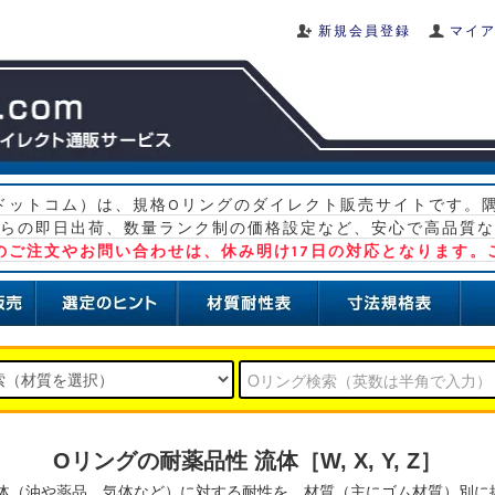
新規会員登録
マイ
グ ドットコム）は、規格Oリングのダイレクト販売サイトです。
らの即日出荷、数量ランク制の価格設定など、安心で高品質な
）のご注文やお問い合わせは、休み明け17日の対応となります。
Oリングの耐薬品性 流体［W, X, Y, Z］
体（油や薬品、気体など）に対する耐性を、材質（主にゴム材質）別に