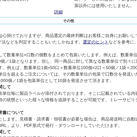
策以外には使用いたしません。
詳細
その他
は心掛けておりますが、商品選定の最終判断はお客様ご自身にお願いし
寸法などを判定することもいたしかねます。
選定のヒント
などを参考に
て数量単位×口数の個数をまとめて包装いたします。例えば、数量単位1個
300個／1袋となります。但し、同一商品に対して異なる数量単位で別々
例えば、数量単位1個×50口＋数量単位100個×2口＝50個／1袋＋2
単位を超えるご注文については、その数量単位の包装で口数分を発送い
、1000個／1袋を包装単位として10袋を発送させて頂きます。
関して
装単位毎に製品ラベルが添付されております。そこに記載されている内
時の状態といった様々な情報を追跡することが可能です。トレーサビリ
求書について
たします。見積書・請求書・領収書が必要な場合は、商品発送時に自動
RL」より、PDF形式で発行・ダウンロードしていただけます。
関して