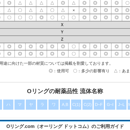
◎
◎
△
△
△
△
◎
△
◎
◎
◎
◎
〇
△
△
〇
△
△
〇
△
×
◎
◎
◎
◎
◎
〇
〇
〇
〇
◎
〇
〇
〇
◎
◎
◎
◎
◎
Ｘ
Ｙ
Ｚ
◎
◎
◎
◎
◎
◎
◎
〇
◎
◎
◎
◎
◎
◎
◎
◎
◎
◎
◎
◎
〇
◎
◎
◎
◎
◎
〇
〇
◎
〇
◎
〇
〇
×
◎
◎
◎
◎
◎
用途に向けた一部の材質については掲載を割愛しております。
〇
◎
〇
〇
◎
◎
◎
△
◎
◎
◎
◎
◎
◎：使用可 〇：多少の影響有り △：あま
〇
〇
◎
〇
◎
〇
〇
×
◎
◎
◎
◎
◎
◎
◎
◎
◎
◎
◎
◎
〇
◎
◎
◎
◎
◎
〇
◎
〇
〇
◎
◎
◎
△
◎
◎
◎
◎
◎
Oリングの耐薬品性 流体名称
ハ
マ
ヤ
ラ
ワ
A,B
C(1)
C(2)
D~F
G~I
J~L
Oリング.com（オーリング ドットコム）のご利用ガイド