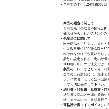
・ご注文の受付は24時間365日
・商品の選定に関して
可能な限りの助言や情報公開
械名称から当社がOリングの
・包装単位に関して
同一商品のご注文は、原則とし
いは数量単位100個×3口＝
れぞれを分けて包装いたします。
品毎に設定される一定の数量
1000個×10口のご注文では
・製品のトレーサビリティーに
全ての出荷製品には、最小包
ン、作業員、若しくは入出庫
して大切に保管して下さい。
・納品書・領収書・見積書・請
納品書は商品と一緒に発送い
絡」メール内の「書類発行用U
・適格請求書（インボイス）に