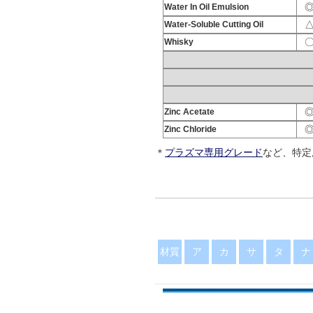
Water In Oil Emulsion
Water-Soluble Cutting Oil
Whisky
Zinc Acetate
Zinc Chloride
Zinc Nitrate
＊
プラズマ専用グレード
など、特定
Zinc Sulfide
Zn(NO
)
3
2
ZnCl
2
ZnS
材質
ア
カ
サ
タ
ナ