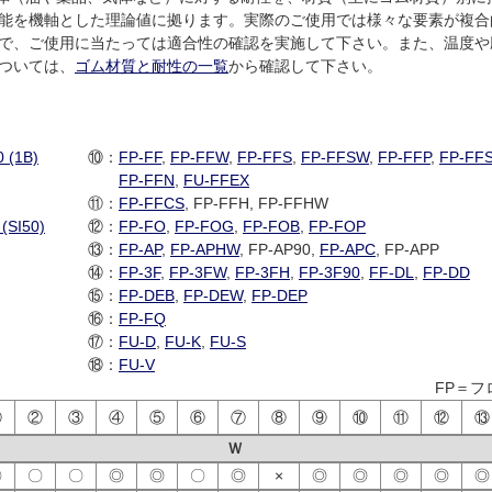
能を機軸とした理論値に拠ります。実際のご使用では様々な要素が複合
で、ご使用に当たっては適合性の確認を実施して下さい。また、温度や圧力
ついては、
ゴム材質と耐性の一覧
から確認して下さい。
 (1B)
⑩：
FP-FF
,
FP-FFW
,
FP-FFS
,
FP-FFSW
,
FP-FFP
,
FP-FF
FP-FFN
,
FU-FFEX
⑪：
FP-FFCS
, FP-FFH, FP-FFHW
(SI50)
⑫：
FP-FO
,
FP-FOG
,
FP-FOB
,
FP-FOP
⑬：
FP-AP
,
FP-APHW
, FP-AP90,
FP-APC
, FP-APP
⑭：
FP-3F
,
FP-3FW
,
FP-3FH
,
FP-3F90
,
FF-DL
,
FP-DD
⑮：
FP-DEB
,
FP-DEW
,
FP-DEP
⑯：
FP-FQ
⑰：
FU-D
,
FU-K
,
FU-S
⑱：
FU-V
FP＝フ
①
②
③
④
⑤
⑥
⑦
⑧
⑨
⑩
⑪
⑫
⑬
Ｗ
〇
〇
〇
◎
◎
〇
◎
×
◎
◎
◎
◎
◎