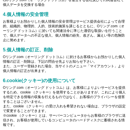
c)Oリング.com（オーリングドットコム）を運営する会社及びその関連会社で
個人データを交換する場合
4.個人情報の安全管理
お客様よりお預かりした個人情報の安全管理はサービス提供会社によって合理
的、組織的、物理的、人的、技術的施策を講じるとともに、Oリング.com（オ
ーリング ドットコム）に於いても関連法令に準じた適切な取扱いを行うこと
で、個人データへの不正な侵入、個人情報の紛失、改ざん、漏えい等の危険防
止に努めます。
5.個人情報の訂正、削除
Oリング.com（オーリング ドットコム）に於けるお客様からお預かりした個人
情報の訂正・削除は、下記の問合せ先よりお知らせ下さい。
また、ユーザー登録された場合、当サイトのメニュー「マイアカウント」より
個人情報の訂正が出来ます。
6.cookie(クッキー)の使用について
Oリング.com（オーリング ドットコム）は、お客様によりよいサービスを提供
するため、cookie （クッキー）を使用することがありますが、これにより個人
を特定できる情報の収集を行えるものではなく、お客様のプライバシーを侵害
することはございません。
また、cookie （クッキー）の受け入れを希望されない場合は、ブラウザの設定
で変更することができます。
※cookie （クッキー）とは、サーバーコンピュータからお客様のブラウザに送
信され、お客様が使用しているコンピュータのハードディスクに蓄積される情
報です。