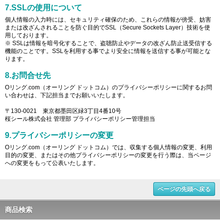
7.SSLの使用について
個人情報の入力時には、セキュリティ確保のため、これらの情報が傍受、妨害
または改ざんされることを防ぐ目的でSSL（Secure Sockets Layer）技術を使
用しております。
※ SSLは情報を暗号化することで、盗聴防止やデータの改ざん防止送受信する
機能のことです。SSLを利用する事でより安全に情報を送信する事が可能とな
ります。
8.お問合せ先
Oリング.com（オーリング ドットコム）のプライバシーポリシーに関するお問
い合わせは、下記担当までお願いいたします。
〒130-0021 東京都墨田区緑3丁目4番10号
桜シール株式会社 管理部 プライバシーポリシー管理担当
9.プライバシーポリシーの変更
Oリング.com（オーリング ドットコム）では、収集する個人情報の変更、利用
目的の変更、またはその他プライバシーポリシーの変更を行う際は、当ページ
への変更をもって公表いたします。
ページの先頭へ戻る
商品検索