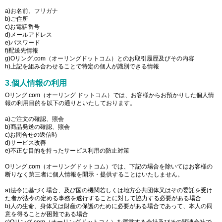
a)お名前、フリガナ
b)ご住所
c)お電話番号
d)メールアドレス
e)パスワード
f)配送先情報
g)Oリング.com（オーリングドットコム）とのお取引履歴及びその内容
h)上記を組み合わせることで特定の個人が識別できる情報
3.個人情報の利用
Oリング.com（オーリング ドットコム）では、お客様からお預かりした個人情
報の利用目的を以下の通りといたしております。
a)ご注文の確認、照会
b)商品発送の確認、照会
c)お問合せの返信時
d)サービス改善
e)不正な目的を持ったサービス利用の防止対策
Oリング.com（オーリングドットコム）では、下記の場合を除いてはお客様の
断りなく第三者に個人情報を開示・提供することはいたしません。
a)法令に基づく場合、及び国の機関若しくは地方公共団体又はその委託を受け
た者が法令の定める事務を遂行することに対して協力する必要がある場合
b)人の生命、身体又は財産の保護のために必要がある場合であって、本人の同
意を得ることが困難である場合