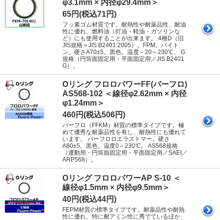
φ3.1mm × 内径φ29.4mm＞
65円(税込71円)
フッ素ゴム材質です。耐熱性や耐薬品性、耐油
性に優れ、燃料油（灯油・軽油・ガソリンな
ど）にも使用することが出来ます。 4種D（旧
JIS規格＝JIS B2401:2005）。FPM。バイト
ン。硬さA70±5。黒色。温度－20～230℃。 G
規格（円筒面固定用・平面固定用／JIS B2401
G）。
Oリング フロロパワーFF(パーフロ)
AS568-102 ＜線径φ2.62mm × 内径
φ1.24mm＞
460円(税込506円)
パーフロ（FFKM）材質の標準タイプです。極
めて優秀な耐薬品性を有し、耐熱性にも優れて
います。 パーフロロエラストマー。硬さ
A80±5。黒色。温度0～230℃。 AS568規格
（運動用・円筒面固定用・平面固定用／SAEI／
ARP568）。
Oリング フロロパワーAP S-10 ＜
線径φ1.5mm × 内径φ9.5mm＞
40円(税込44円)
FEPM材質の標準タイプです。耐薬品性や耐熱
性に優れ、特に耐アミン性に秀でているほか、