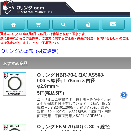
夏休み中（2026年8月8日～16日）は休業とさせて頂きます。
誠に勝手ながらこの期間中、ご注文に関するご連絡・商品の発送・お問い合わせへのご返
答は休止いたしますことをご了承下さい。
Oリングの販売（材質選定）
おすすめ商品
Oリング NBR-70-1 (1A) AS568-
006 ＜線径φ1.78mm × 内径
φ2.9mm＞
5円(税込5円)
ニトリルゴム材質です。最も汎用性が高く、耐
油性や耐摩耗性を有しています。 1種A（旧JIS
規格＝JIS B2401:2005）。硬さA70±5。黒色。
温度－30～100℃。 AS568規格（運動用・円筒
面固定用・平面固定用／SAEI／ARP568）。
Oリング FKM-70 (4D) G-30 ＜線径