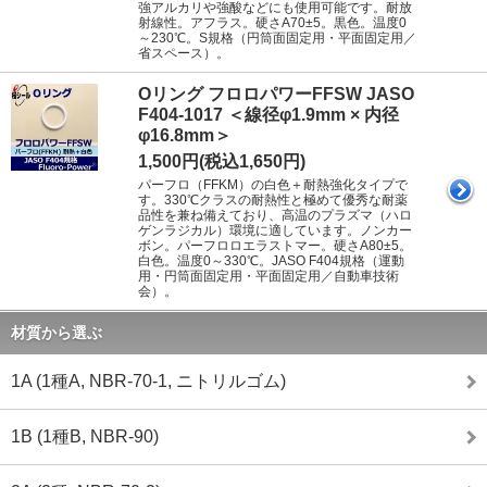
強アルカリや強酸などにも使用可能です。耐放
射線性。アフラス。硬さA70±5。黒色。温度0
～230℃。S規格（円筒面固定用・平面固定用／
省スペース）。
Oリング フロロパワーFFSW JASO
F404-1017 ＜線径φ1.9mm × 内径
φ16.8mm＞
1,500円(税込1,650円)
パーフロ（FFKM）の白色＋耐熱強化タイプで
す。330℃クラスの耐熱性と極めて優秀な耐薬
品性を兼ね備えており、高温のプラズマ（ハロ
ゲンラジカル）環境に適しています。ノンカー
ボン。パーフロロエラストマー。硬さA80±5。
白色。温度0～330℃。JASO F404規格（運動
用・円筒面固定用・平面固定用／自動車技術
会）。
材質から選ぶ
1A (1種A, NBR-70-1, ニトリルゴム)
1B (1種B, NBR-90)