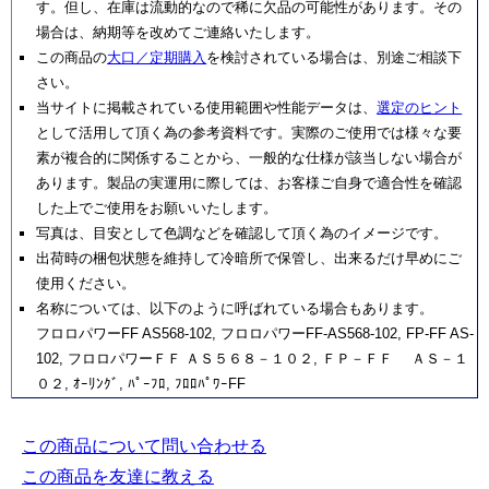
す。但し、在庫は流動的なので稀に欠品の可能性があります。その
場合は、納期等を改めてご連絡いたします。
この商品の
大口／定期購入
を検討されている場合は、別途ご相談下
さい。
当サイトに掲載されている使用範囲や性能データは、
選定のヒント
として活用して頂く為の参考資料です。実際のご使用では様々な要
素が複合的に関係することから、一般的な仕様が該当しない場合が
あります。製品の実運用に際しては、お客様ご自身で適合性を確認
した上でご使用をお願いいたします。
写真は、目安として色調などを確認して頂く為のイメージです。
出荷時の梱包状態を維持して冷暗所で保管し、出来るだけ早めにご
使用ください。
名称については、以下のように呼ばれている場合もあります。
フロロパワーFF AS568-102, フロロパワーFF-AS568-102, FP-FF AS-
102, フロロパワーＦＦ ＡＳ５６８－１０２, ＦＰ－ＦＦ ＡＳ－１
０２, ｵｰﾘﾝｸﾞ, ﾊﾟｰﾌﾛ, ﾌﾛﾛﾊﾟﾜｰFF
この商品について問い合わせる
この商品を友達に教える