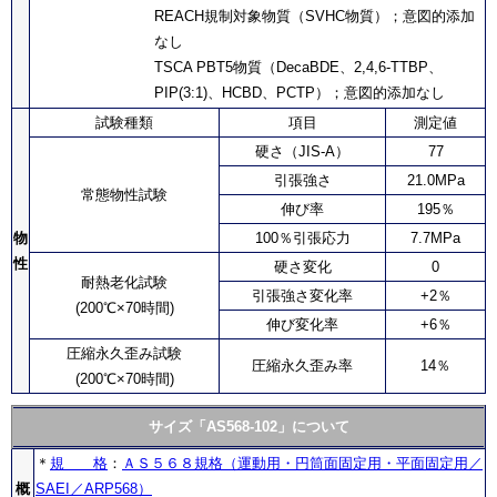
REACH規制対象物質（SVHC物質）；意図的添加
なし
TSCA PBT5物質（DecaBDE、2,4,6-TTBP、
PIP(3:1)、HCBD、PCTP）；意図的添加なし
試験種類
項目
測定値
硬さ（JIS-A）
77
引張強さ
21.0MPa
常態物性試験
伸び率
195％
物
100％引張応力
7.7MPa
性
硬さ変化
0
耐熱老化試験
引張強さ変化率
+2％
(200℃×70時間)
伸び変化率
+6％
圧縮永久歪み試験
圧縮永久歪み率
14％
(200℃×70時間)
サイズ「AS568-102」について
＊
規 格
：
ＡＳ５６８規格（運動用・円筒面固定用・平面固定用／
概
SAEI／ARP568）