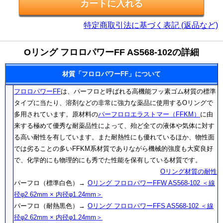
特定商取引法に基づく表記 (返品など)
Oリング フロロパワーFF AS568-102の詳細
材質「フロロパワーFF」について
フロロパワーFF
は、パーフロと呼ばれる高機能フッ素ゴム材質の標準
タイプに当たり、溶剤などの非常に強力な薬品に使用するOリングで
多用されています。原材料の
パーフロロエラストマー（FFKM）
に由
来する極めて優秀な耐薬品性によって、殆ど全ての液体や気体に対す
る高い耐性を有しています。また耐熱性にも優れているほか、物性面
では劣ることの多いFFKM系材質でありながら機械的強度も大変良好
で、化学的にも物理的にも秀でた性能を保有している材質です。
Oリング材質の耐性
パーフロ（標準白色）→
Oリング フロロパワーFFW AS568-102 ＜線
径φ2.62mm × 内径φ1.24mm＞
パーフロ（耐熱黒色）→
Oリング フロロパワーFFS AS568-102 ＜線
径φ2.62mm × 内径φ1.24mm＞