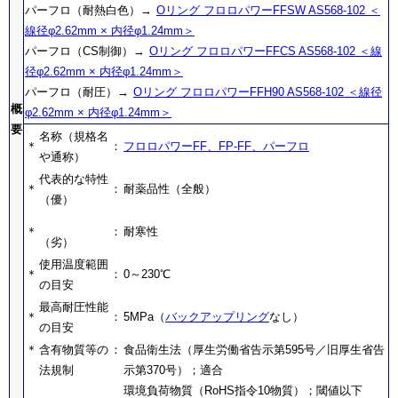
パーフロ（耐熱白色）→
Oリング フロロパワーFFSW AS568-102 ＜
線径φ2.62mm × 内径φ1.24mm＞
パーフロ（CS制御）→
Oリング フロロパワーFFCS AS568-102 ＜線
径φ2.62mm × 内径φ1.24mm＞
パーフロ（耐圧）→
Oリング フロロパワーFFH90 AS568-102 ＜線径
概
φ2.62mm × 内径φ1.24mm＞
要
名称（規格名
＊
：
フロロパワーFF、FP-FF、パーフロ
や通称）
代表的な特性
＊
：
耐薬品性（全般）
（優）
＊
：
耐寒性
（劣）
使用温度範囲
＊
：
0～230℃
の目安
最高耐圧性能
＊
：
5MPa（
バックアップリング
なし）
の目安
＊
含有物質等の
：
食品衛生法（厚生労働省告示第595号／旧厚生省告
法規制
示第370号）；適合
環境負荷物質（RoHS指令10物質）；閾値以下