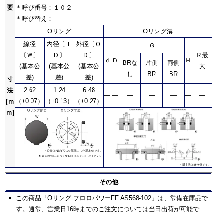
要
＊呼び番号：１０２
＊呼び替え：
Oリング
Oリング溝
線径
内径〔Ｉ
外径〔Ｏ
Ｇ
〔Ｗ〕
Ｄ〕
Ｄ〕
Ｒ最
ｄ
Ｄ
Ｈ
BRな
片側
両側
(基本公
(基本公
(基本公
大
し
BR
BR
差)
差)
差)
寸
2.62
1.24
6.48
法
―
―
―
―
―
―
―
（±0.07）
（±0.13）
（±0.27）
[ｍ
ｍ]
* 公差はNBR-70-1を基準にした基本値です。
材質の種類によって変動するのでご注意下さい。
* 溝寸法は参考値です。
その他
この商品「Oリング フロロパワーFF AS568-102」は、常備在庫品で
す。通常、営業日16時までのご注文については当日出荷が可能で