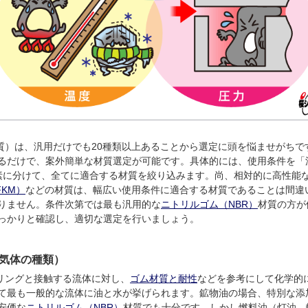
質）は、汎用だけでも20種類以上あることから選定に頭を悩ませがちで
るだけで、案外簡単な材質選定が可能です。具体的には、使用条件を「
素に分けて、全てに適合する材質を絞り込みます。尚、相対的に高性能
FKM）
などの材質は、幅広い使用条件に適合する材質であることは間違
りません。条件次第では最も汎用的な
ニトリルゴム（NBR）
材質の方が
っかりと確認し、適切な選定を行いましょう。
気体の種類）
リングと接触する流体に対し、
ゴム材質と耐性
などを参考にして化学的
て最も一般的な流体に油と水が挙げられます。鉱物油の場合、特別な添
安価な
ニトリルゴム（NBR）
材質でも十分です。しかし燃料油（灯油、