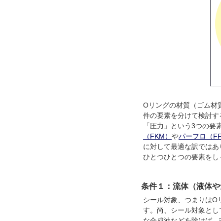
Oリングの材質（ゴム材
件の要素を分けて検討す
「圧力」という3つの要
（FKM）
や
パーフロ（F
に対して最適な訳ではあ
ひとつひとつの要素をし
条件１：流体（液体や
シール対象、つまりはO
す。尚、シール対象とし
な合成油などを除けば、