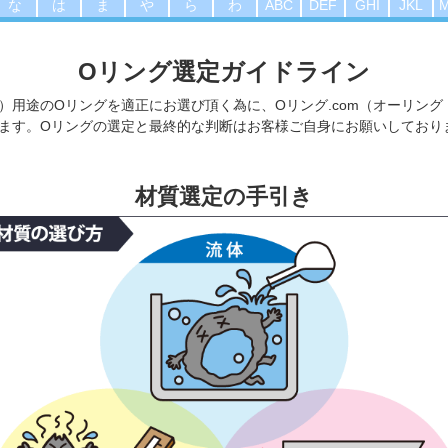
な
は
ま
や
ら
わ
ABC
DEF
GHI
JKL
Oリング選定ガイドライン
）用途のOリングを適正にお選び頂く為に、Oリング.com（オーリング
ます。Oリングの選定と最終的な判断はお客様ご自身にお願いしており
材質選定の手引き