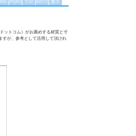
MNO
PQRS
TUV
WXYZ
数字
 ドットコム）がお薦めする材質と寸
ますが、参考として活用して頂けれ