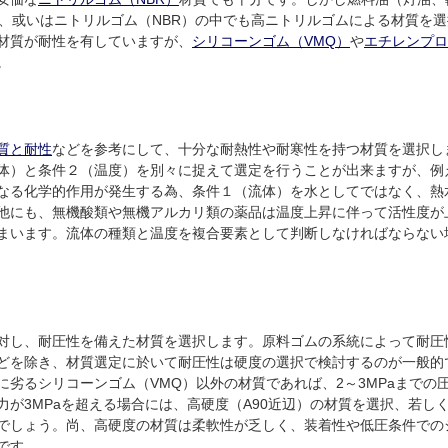
、或いはニトリルゴム（NBR）の中でも高ニトリルゴムによる材質を
材質が耐性を有していますが、
シリコーンゴム（VMQ）
や
エチレンプロ
。
質と耐性
などを参考にして、十分な耐熱性や耐寒性を持つ材質を選択し
体）と条件２（温度）を別々に捉えて選定を行うことが出来ますが、例
なる化学的作用が発生する為、条件１（流体）を水としてではなく、熱
他にも、無機酸類や無機アルカリ類の薬品は温度上昇に伴って活性度が
まいます。流体の種類と温度を複合要素として判断しなければならない
対し、耐圧性を備えた材質を選択します。原料ゴムの系統によって耐圧
どを除き、材質選定に於いて耐圧性は硬度の選択で検討するのが一般的
劣るシリコーンゴム（VMQ）以外の材質であれば、2～3MPaまでの圧
力が3MPaを超える場合には、高硬度（A90近辺）の材質を選択、若し
でしょう。尚、高硬度の材質は柔軟性が乏しく、装着性や低圧条件での
です。