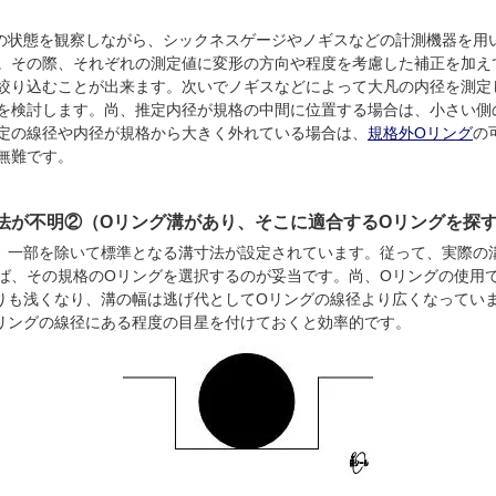
の状態を観察しながら、シックネスゲージやノギスなどの計測機器を用い
。その際、それぞれの測定値に変形の方向や程度を考慮した補正を加え
絞り込むことが出来ます。次いでノギスなどによって大凡の内径を測定
を検討します。尚、推定内径が規格の中間に位置する場合は、小さい側
定の線径や内径が規格から大きく外れている場合は、
規格外Oリング
の
無難です。
法が不明②（Oリング溝があり、そこに適合するOリングを探
、一部を除いて標準となる溝寸法が設定されています。従って、実際の
ば、その規格のOリングを選択するのが妥当です。尚、Oリングの使用
りも浅くなり、溝の幅は逃げ代としてOリングの線径より広くなってい
リングの線径にある程度の目星を付けておくと効率的です。