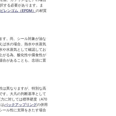
選択する必要があります。ま
ピレンゴム（EPDM）
の材質
ます。尚、シール対象が油な
えば水の場合、熱水や水蒸気
水や水蒸気として確認してお
上がる為、酸化性や腐食性が
場合があることも、念頭に置
性は異なりますが、特別な高
です。大凡の判断基準として
力に対しては標準硬度（A70
くは
バックアップリング
の併用
シール性に支障をきたす場合