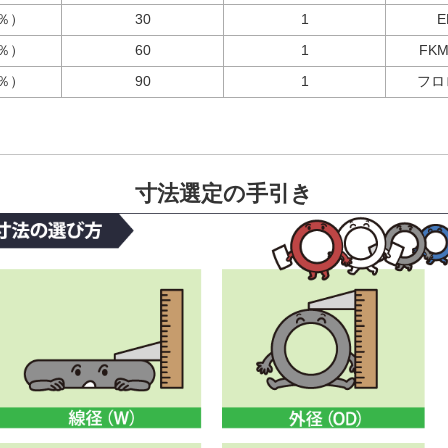
％）
30
1
E
％）
60
1
FKM
％）
90
1
フロ
寸法選定の手引き