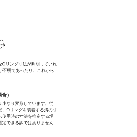
なOリング寸法が判明していれ
が不明であったり、これから
場合）
り小なり変形しています。従
ば、Oリングを装着する溝の寸
未使用時の寸法を推定する場
選定できる訳ではありません