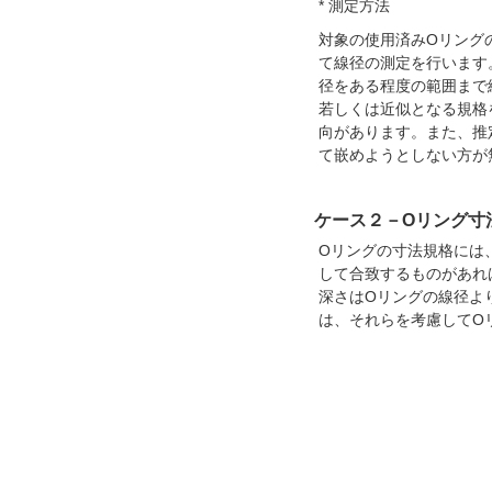
* 測定方法
対象の使用済みOリング
て線径の測定を行います
径をある程度の範囲まで
若しくは近似となる規格
向があります。また、推
て嵌めようとしない方が
ケース２－Oリング寸
Oリングの寸法規格には
して合致するものがあれ
深さはOリングの線径よ
は、それらを考慮してO