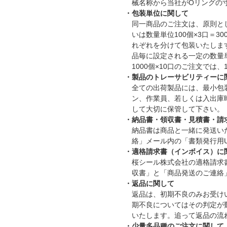
械名称から当社がOリングの
・包装単位に関して
同一商品のご注文は、原則とし
いは数量単位100個×3口＝
れぞれを分けて包装いたします。
品毎に設定される一定の数量
1000個×10口のご注文では
・製品のトレーサビリティーに
全ての出荷製品には、最小包
ン、作業員、若しくは入出庫
して大切に保管して下さい。
・納品書・領収書・見積書・請
納品書は商品と一緒に発送い
絡」メール内の「書類発行用U
・適格請求書（インボイス）に
桜シール株式会社の適格請求書発
収書」と「商品発送のご連絡
・返品に関して
返品は、初期不良のみお受け
期不良についてはその判定が
いたします。追って返品の流
・少量多品種のご注文に関して