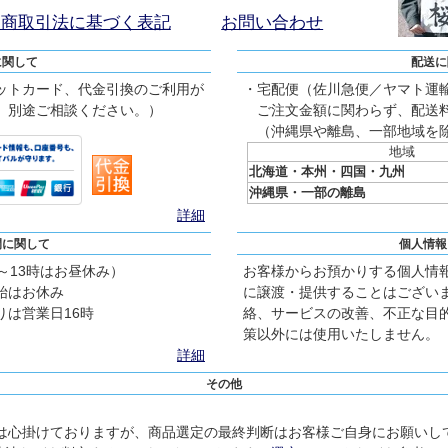
定商取引法に基づく表記
お問い合わせ
に関して
配送に
ットカード、代金引換のご利用が
・宅配便（佐川急便／ヤマト運
、別途ご相談ください。）
ご注文金額に関わらず、配送料
（沖縄県や離島、一部地域を
地域
北海道・本州・四国・九州
沖縄県・一部の離島
詳細
間に関して
個人情報
2～13時はお昼休み）
お客様からお預かりする個人情
始はお休み
に譲渡・提供することはござい
は営業日16時
絡、サービスの改善、不正な目
策以外には使用いたしません。
詳細
その他
は心掛けておりますが、商品選定の最終判断はお客様ご自身にお願いし