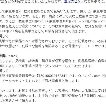
寸法などを判定することもいたしかねます。
選定のヒント
などを参考に
て数量単位×口数の個数をまとめて包装いたします。例えば、数量単位1個
300個／1袋となります。但し、同一商品に対して異なる数量単位で別々
例えば、数量単位1個×50口＋数量単位100個×2口＝50個／1袋＋2
単位を超えるご注文については、その数量単位の包装で口数分を発送い
、1000個／1袋を包装単位として10袋を発送させて頂きます。
関して
装単位毎に製品ラベルが添付されております。そこに記載されている内
時の状態といった様々な情報を追跡することが可能です。トレーサビリ
求書について
たします。見積書・請求書・領収書が必要な場合は、商品発送時に自動
RL」より、PDF形式で発行・ダウンロードしていただけます。
関して
行事業者登録番号は【T3010601016234】です。Oリング．com
」メールのセットをもちまして適格請求書と致します。
いたします。材質や寸法の変更など、お客様のご都合による返品は受け
難しい場合が御座います。お手数ですが、商品受領から3営業日以内に
れを連絡させて頂きます。