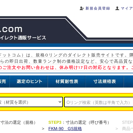
新規会員登録
マイ
グ ドットコム）は、規格Oリングのダイレクト販売サイトです。
らの即日出荷、数量ランク制の価格設定など、安心で高品質な
）のご注文やお問い合わせは、休み明け17日の対応となります。
：寸法の選定（規格）
STEP3
：寸法の選定（呼び番号）
STEP
>
FKM-90 GS規格
>
商品