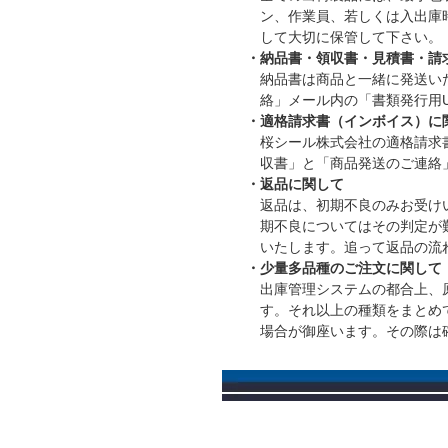
ン、作業員、若しくは入出庫
して大切に保管して下さい。
・納品書・領収書・見積書・請
納品書は商品と一緒に発送い
絡」メール内の「書類発行用U
・適格請求書（インボイス）に
桜シール株式会社の適格請求書発
収書」と「商品発送のご連絡
・返品に関して
返品は、初期不良のみお受け
期不良についてはその判定が
いたします。追って返品の流
・少量多品種のご注文に関して
出庫管理システムの都合上、
す。それ以上の種類をまとめて
場合が御座います。その際は