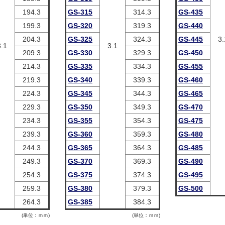
194.3
GS-315
314.3
GS-435
199.3
GS-320
319.3
GS-440
204.3
GS-325
324.3
GS-445
3.
3.1
3.1
209.3
GS-330
329.3
GS-450
214.3
GS-335
334.3
GS-455
219.3
GS-340
339.3
GS-460
224.3
GS-345
344.3
GS-465
229.3
GS-350
349.3
GS-470
234.3
GS-355
354.3
GS-475
239.3
GS-360
359.3
GS-480
244.3
GS-365
364.3
GS-485
249.3
GS-370
369.3
GS-490
254.3
GS-375
374.3
GS-495
259.3
GS-380
379.3
GS-500
264.3
GS-385
384.3
(単位：ｍｍ)
(単位：ｍｍ)