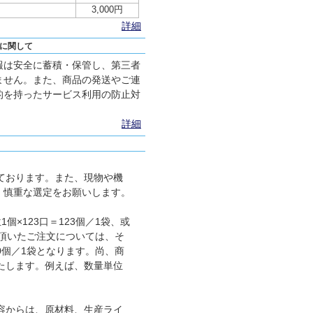
3,000円
詳細
に関して
報は安全に蓄積・保管し、第三者
ません。また、商品の発送やご連
的を持ったサービス利用の防止対
詳細
ております。また、現物や機
、慎重な選定をお願いします。
×123口＝123個／1袋、或
に頂いたご注文については、そ
00個／1袋となります。尚、商
たします。例えば、数量単位
容からは、原材料、生産ライ