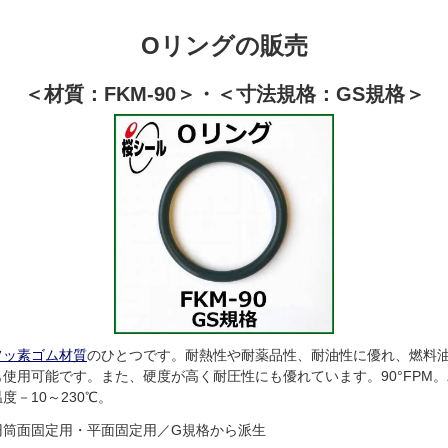
Oリングの販売
＜材質：FKM-90＞・＜寸法規格：GS規格＞
フッ素ゴム材質
のひとつです。耐熱性や耐薬品性、耐油性に優れ、燃料
も使用可能です。また、硬度が高く耐圧性にも優れています。90°FPM。バ
温度－10～230℃。
円筒面固定用・平面固定用／G規格から派生