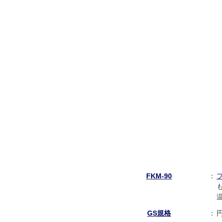
FKM-90
：
GS規格
：