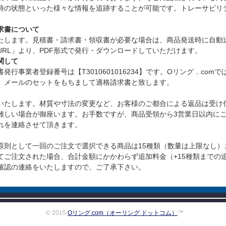
時の状態といった様々な情報を追跡することが可能です。トレーサビリ
求書について
たします。見積書・請求書・領収書が必要な場合は、商品発送時に自動
RL」より、PDF形式で発行・ダウンロードしていただけます。
関して
行事業者登録番号は【T3010601016234】です。Oリング．com
」メールのセットをもちまして適格請求書と致します。
いたします。材質や寸法の変更など、お客様のご都合による返品は受け
難しい場合が御座います。お手数ですが、商品受領から3営業日以内に
れを連絡させて頂きます。
原則として一回のご注文で選択できる商品は15種類（数量は上限なし）
ご注文された場合、合計金額にかかわらず追加料金（+15種類までの追
確認の連絡をいたしますので、ご了承下さい。
© 2015
Oリング.com（オーリング ドットコム）
™