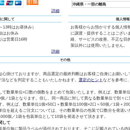
沖縄県・一部の離島
詳細
間に関して
個人情報
2～13時はお昼休み）
お客様からお預かりする個人情
始はお休み
に譲渡・提供することはござい
は営業日16時
絡、サービスの改善、不正な目
策以外には使用いたしません。
詳細
その他
は心掛けておりますが、商品選定の最終判断はお客様ご自身にお願いし
寸法などを判定することもいたしかねます。
選定のヒント
などを参考に
て数量単位×口数の個数をまとめて包装いたします。例えば、数量単位1個
300個／1袋となります。但し、同一商品に対して異なる数量単位で別々
例えば、数量単位1個×50口＋数量単位100個×2口＝50個／1袋＋2
単位を超えるご注文については、その数量単位の包装で口数分を発送い
、1000個／1袋を包装単位として10袋を発送させて頂きます。
関して
装単位毎に製品ラベルが添付されております。そこに記載されている内