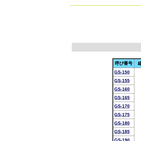
呼び番号
GS-150
GS-155
GS-160
GS-165
GS-170
GS-175
GS-180
GS-185
GS-190