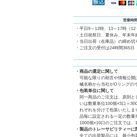
営業時
・平日9～12時、13～17時（1
・土日祝祭日、夏休み、年末年
・当日出荷（在庫品）の締め切り
・ご注文の受付は24時間365日
・商品の選定に関して
可能な限りの助言や情報公開
械名称から当社がOリングの
・包装単位に関して
同一商品のご注文は、原則とし
いは数量単位100個×3口＝
れぞれを分けて包装いたします。
品毎に設定される一定の数量
1000個×10口のご注文では
・製品のトレーサビリティーに
全ての出荷製品には、最小包