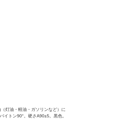
油（灯油・軽油・ガソリンなど）に
イトン90°。硬さA90±5。黒色。