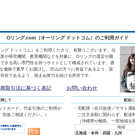
Oリング.com（オーリング ドットコム）のご利用ガイド
ーリング ドットコム）をご利用くださり、有難うございます。当
業や研究機関、教育機関などを対象に、Oリングの選定や購
決できる高い専門性を持つサイトとして構成されています。適
な価格で素早くお届けし、沢山の方々に有益であるよう、延
る存在であるよう、弛まぬ努力を続ける所存です。
定商取引法に基づく表記
お問い合わせ
に関して
配送に
ットカード、代金引換のご利用が
・宅配便（佐川急便／ヤマト運
、別途ご相談ください。）
ご注文金額に関わらず、配送料
（沖縄県や離島、一部地域を
地域
北海道・本州・四国・九州