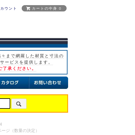
アカウント
カートの中身 0
隅々まで網羅した材質と寸法の
サービスを提供します。
ご了承ください。
4
ページ（数量の決定）