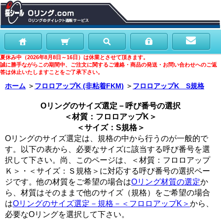
夏休み中（2026年8月8日～16日）は休業とさせて頂きます。
誠に勝手ながらこの期間中、ご注文に関するご連絡・商品の発送・お問い合わせへのご返
答は休止いたしますことをご了承下さい。
ホーム
＞
フロロアップK (非粘着FKM)
＞
フロロアップK S規格
Oリングのサイズ選定－呼び番号の選択
＜材質：フロロアップK＞
＜サイズ：S規格＞
Oリングのサイズ選定は、規格の中から行うのが一般的で
す。以下の表から、必要なサイズに該当する呼び番号を選
択して下さい。尚、このページは、＜材質：フロロアップ
Ｋ＞・＜サイズ：Ｓ規格＞に対応する呼び番号の選択ペー
ジです。他の材質をご希望の場合は
Oリング材質の選定
か
ら、材質はそのままで他のサイズ（規格）をご希望の場合
は
Oリングのサイズ選定－規格－＜フロロアップK＞
から、
必要なOリングを選択して下さい。