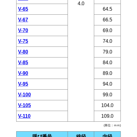
4.0
V-65
64.5
V-67
66.5
V-70
69.0
V-75
74.0
V-80
79.0
V-85
84.0
V-90
89.0
V-95
94.0
V-100
99.0
V-105
104.0
V-110
109.0
(単位：ｍｍ)
呼び番号
線径
内径