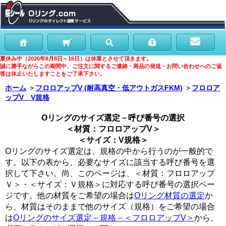
夏休み中（2026年8月8日～16日）は休業とさせて頂きます。
誠に勝手ながらこの期間中、ご注文に関するご連絡・商品の発送・お問い合わせへのご返
答は休止いたしますことをご了承下さい。
ホーム
＞
フロロアップV (耐高真空・低アウトガスFKM)
＞
フロロア
ップV V規格
Oリングのサイズ選定－呼び番号の選択
＜材質：フロロアップV＞
＜サイズ：V規格＞
Oリングのサイズ選定は、規格の中から行うのが一般的で
す。以下の表から、必要なサイズに該当する呼び番号を選
択して下さい。尚、このページは、＜材質：フロロアップ
Ｖ＞・＜サイズ：Ｖ規格＞に対応する呼び番号の選択ペー
ジです。他の材質をご希望の場合は
Oリング材質の選定
か
ら、材質はそのままで他のサイズ（規格）をご希望の場合
は
Oリングのサイズ選定－規格－＜フロロアップV＞
から、