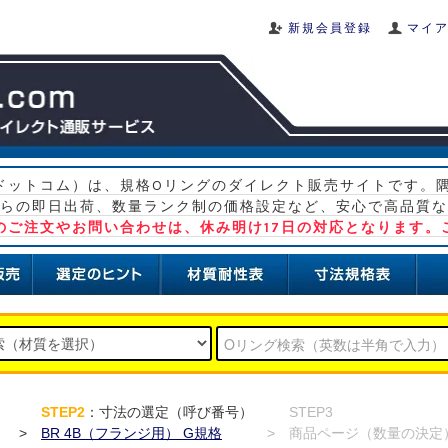
新規会員登録
マイ
グ ドットコム）は、規格Oリングのダイレクト販売サイトです。
らの即日出荷、数量ランク制の価格設定など、安心で高品質な
）のご注文やお問い合わせは、休み明け17日の対応となります。
）
STEP2
：寸法の選定（呼び番号）
STEP3
>
BR 4B（フランジ用） G規格
>
商品ページ（数量の決定