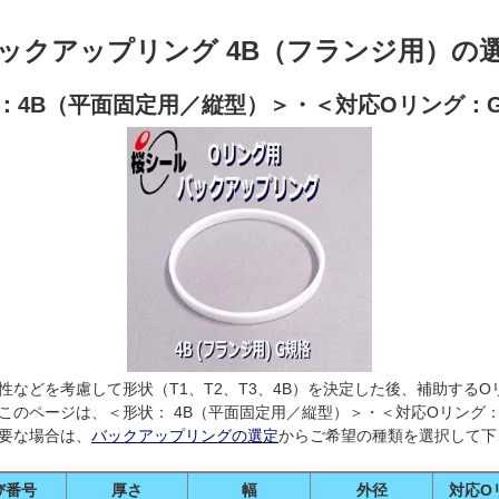
ックアップリング 4B（フランジ用）の
：4B（平面固定用／縦型）＞・＜対応Oリング：
性などを考慮して形状（T1、T2、T3、4B）を決定した後、補助する
このページは、＜形状： 4B（平面固定用／縦型）＞・＜対応Oリング
要な場合は、
バックアップリングの選定
からご希望の種類を選択して下
び番号
厚さ
幅
外径
対応O