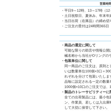
営業時
・平日9～12時、13～17時（1
・土日祝祭日、夏休み、年末年
・当日出荷（在庫品）の締め切り
・ご注文の受付は24時間365日
・商品の選定に関して
可能な限りの助言や情報公開
械名称から当社がOリングの
・包装単位に関して
同一商品のご注文は、原則とし
いは数量単位100個×3口＝
れぞれを分けて包装いたします。
品毎に設定される一定の数量
1000個×10口のご注文では
・製品のトレーサビリティーに
全ての出荷製品には、最小包
ン、作業員、若しくは入出庫
して大切に保管して下さい。