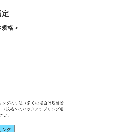
選定
G規格＞
Oリングの寸法（多くの場合は規格番
： Ｇ規格＞のバックアップリング選
さい。
リング