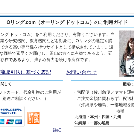
Oリング.com（オーリング ドットコム）のご利用ガイド
ーリング ドットコム）をご利用くださり、有難うございます。当
業や研究機関、教育機関などを対象に、Oリングの選定や購
決できる高い専門性を持つサイトとして構成されています。適
な価格で素早くお届けし、沢山の方々に有益であるよう、延
る存在であるよう、弛まぬ努力を続ける所存です。
定商取引法に基づく表記
お問い合わせ
に関して
配送に
ットカード、代金引換のご利用が
・宅配便（佐川急便／ヤマト運
、別途ご相談ください。）
ご注文金額に関わらず、配送料
（沖縄県や離島、一部地域を
地域
北海道・本州・四国・九州
沖縄県・一部の離島
詳細