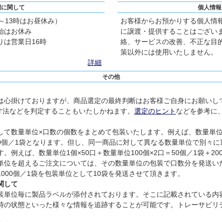
間に関して
個人情報
2～13時はお昼休み）
お客様からお預かりする個人情
始はお休み
に譲渡・提供することはござい
は営業日16時
絡、サービスの改善、不正な目
策以外には使用いたしません。
詳細
その他
は心掛けておりますが、商品選定の最終判断はお客様ご自身にお願いし
寸法などを判定することもいたしかねます。
選定のヒント
などを参考に
て数量単位×口数の個数をまとめて包装いたします。例えば、数量単位1個
300個／1袋となります。但し、同一商品に対して異なる数量単位で別々
例えば、数量単位1個×50口＋数量単位100個×2口＝50個／1袋＋2
単位を超えるご注文については、その数量単位の包装で口数分を発送い
、1000個／1袋を包装単位として10袋を発送させて頂きます。
関して
装単位毎に製品ラベルが添付されております。そこに記載されている内
時の状態といった様々な情報を追跡することが可能です。トレーサビリ