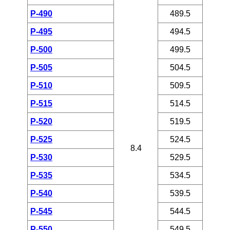
P-490
489.5
P-495
494.5
P-500
499.5
P-505
504.5
P-510
509.5
P-515
514.5
P-520
519.5
P-525
524.5
8.4
P-530
529.5
P-535
534.5
P-540
539.5
P-545
544.5
P-550
549.5