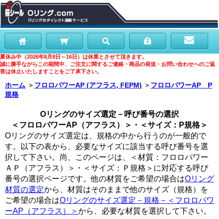
夏休み中（2026年8月8日～16日）は休業とさせて頂きます。
誠に勝手ながらこの期間中、ご注文に関するご連絡・商品の発送・お問い合わせへのご返
答は休止いたしますことをご了承下さい。
ホーム
＞
フロロパワーAP (アフラス, FEPM)
＞
フロロパワーAP P
規格
Oリングのサイズ選定－呼び番号の選択
＜フロロパワーAP（アフラス）＞・＜サイズ：P規格＞
Oリングのサイズ選定は、規格の中から行うのが一般的で
す。以下の表から、必要なサイズに該当する呼び番号を選
択して下さい。尚、このページは、＜材質：フロロパワー
ＡＰ（アフラス）＞・＜サイズ：Ｐ規格＞に対応する呼び
番号の選択ページです。他の材質をご希望の場合は
Oリング
材質の選定
から、材質はそのままで他のサイズ（規格）を
ご希望の場合は
Oリングのサイズ選定－規格－＜フロロパワ
ーAP（アフラス）＞
から、必要な材質を選択して下さい。