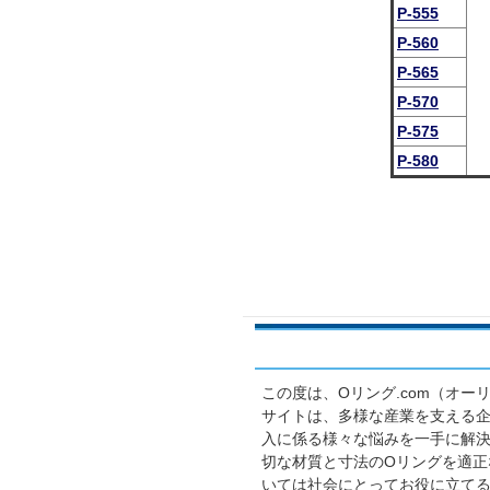
P-555
P-560
P-565
P-570
P-575
P-580
この度は、Oリング.com（オ
サイトは、多様な産業を支える企
入に係る様々な悩みを一手に解
切な材質と寸法のOリングを適正
いては社会にとってお役に立て