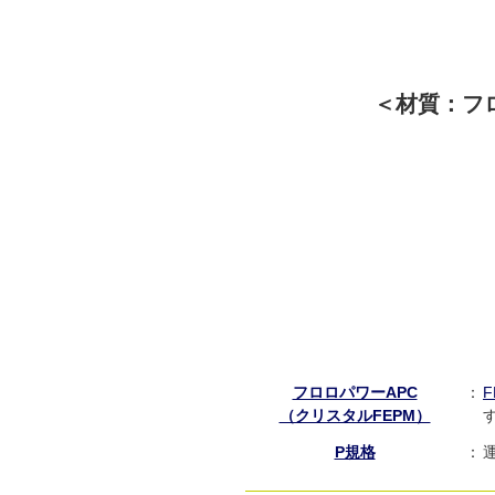
＜材質：フ
フロロパワーAPC
：
（クリスタルFEPM）
P規格
：