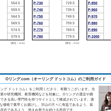
554.5
P-730
729.5
P-950
559.5
P-740
739.5
P-960
564.5
P-750
749.5
P-970
569.5
P-760
759.5
P-980
574.5
P-770
769.5
P-990
579.5
P-780
779.5
P-1000
(単位：ｍｍ)
(単位：ｍｍ)
Oリング.com（オーリング ドットコム）のご利用ガイド
ーリング ドットコム）をご利用くださり、有難うございます。当
業や研究機関、教育機関などを対象に、Oリングの選定や購
決できる高い専門性を持つサイトとして構成されています。適
な価格で素早くお届けし、沢山の方々に有益であるよう、延
る存在であるよう、弛まぬ努力を続ける所存です。