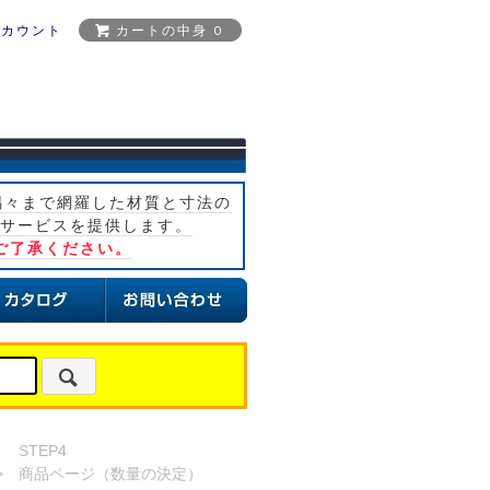
アカウント
カートの中身 0
隅々まで網羅した材質と寸法の
サービスを提供します。
ご了承ください。
STEP4
>
商品ページ（数量の決定）