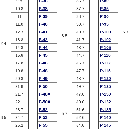
9.8
P-36
35.7
P-80
10.8
P-38
37.7
P-85
11
P-39
38.7
P-90
11.8
P-40
39.7
P-95
12.3
P-41
40.7
P-100
5.7
3.5
13.8
P-42
41.7
P-102
2.4
14.8
P-44
43.7
P-105
15.8
P-45
44.7
P-110
17.8
P-46
45.7
P-112
19.8
P-48
47.7
P-115
20.8
P-49
48.7
P-120
21.8
P-50
49.7
P-125
21.7
P-48A
47.6
P-130
22.1
P-50A
49.6
P-132
23.7
P-52
51.6
P-135
5.7
3.5
24.7
P-53
52.6
P-140
25.2
P-55
54.6
P-145