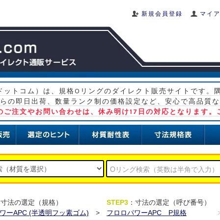
新規会員登録
マイ
グ ドットコム）は、規格Oリングのダイレクト販売サイトです。
らの即日出荷、数量ランク制の価格設定など、安心で高品質な
）のご注文やお問い合わせは、休み明け17日の対応となります。
：寸法の選定（規格）
STEP3
：寸法の選定（呼び番号）
ワーAPC (半透明フッ素ゴム)
>
フロロパワーAPC P規格