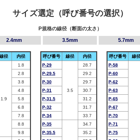
サイズ選定（呼び番号の選択）
P規格の線径（断面の太さ）
2.4mm
3.5mm
5.7mm
線径
内径
呼び番号
線径
内径
呼び番号
線
1.8
P-29
28.7
P-58
2.8
P-29.5
29.2
P-60
3.8
P-30
29.7
P-62
4.8
P-31
3.5
30.7
P-63
1.9
5.8
P-31.5
31.2
P-65
6.8
P-32
31.7
P-67
7.8
P-34
33.7
P-70
8.8
P-35
34.7
P-71
9.8
P-35.5
35.2
P-75