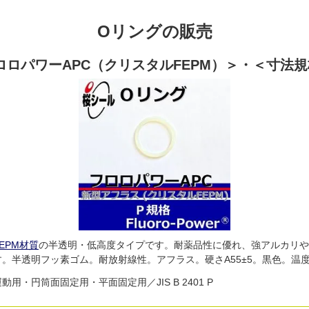
Oリングの販売
ロロパワーAPC（クリスタルFEPM）＞・＜寸法規
FEPM材質
の半透明・低高度タイプです。耐薬品性に優れ、強アルカリや
す。半透明フッ素ゴム。耐放射線性。アフラス。硬さA55±5。黒色。温度0
運動用・円筒面固定用・平面固定用／JIS B 2401 P