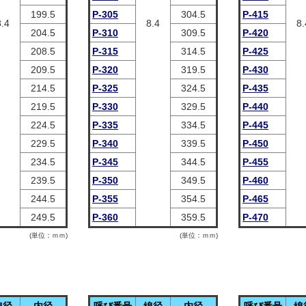
199.5
P-305
304.5
P-415
8.4
8.4
8.
204.5
P-310
309.5
P-420
208.5
P-315
314.5
P-425
209.5
P-320
319.5
P-430
214.5
P-325
324.5
P-435
219.5
P-330
329.5
P-440
224.5
P-335
334.5
P-445
229.5
P-340
339.5
P-450
234.5
P-345
344.5
P-455
239.5
P-350
349.5
P-460
244.5
P-355
354.5
P-465
249.5
P-360
359.5
P-470
(単位：ｍｍ)
(単位：ｍｍ)