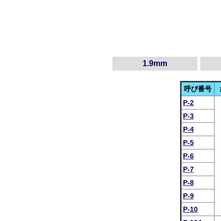
1.9mm
呼び番号
P-2
P-3
P-4
P-5
P-6
P-7
P-8
P-9
P-10