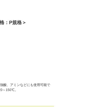
格：P規格＞
強酸、アミンなどにも使用可能で
～150℃。