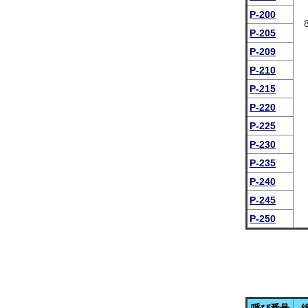
P-200
P-205
P-209
P-210
P-215
P-220
P-225
P-230
P-235
P-240
P-245
P-250