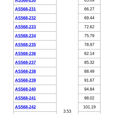
AS568-230
63.09
AS568-231
66.27
AS568-232
69.44
AS568-233
72.62
AS568-234
75.79
AS568-235
78.97
AS568-236
82.14
AS568-237
85.32
AS568-238
88.49
AS568-239
91.67
AS568-240
94.84
AS568-241
98.02
AS568-242
101.19
3.53