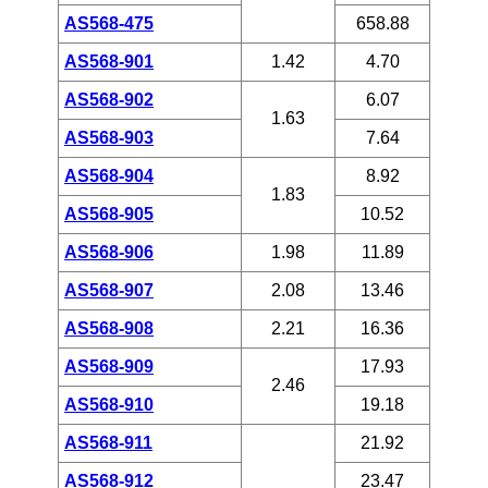
AS568-475
658.88
AS568-901
1.42
4.70
AS568-902
6.07
1.63
AS568-903
7.64
AS568-904
8.92
1.83
AS568-905
10.52
AS568-906
1.98
11.89
AS568-907
2.08
13.46
AS568-908
2.21
16.36
AS568-909
17.93
2.46
AS568-910
19.18
AS568-911
21.92
AS568-912
23.47