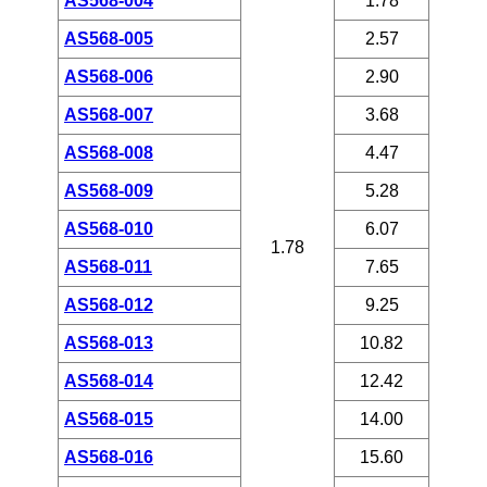
AS568-004
1.78
AS568-005
2.57
AS568-006
2.90
AS568-007
3.68
AS568-008
4.47
AS568-009
5.28
AS568-010
6.07
1.78
AS568-011
7.65
AS568-012
9.25
AS568-013
10.82
AS568-014
12.42
AS568-015
14.00
AS568-016
15.60