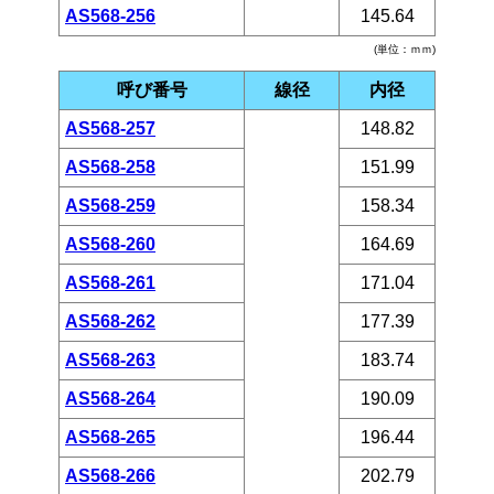
AS568-256
145.64
(単位：ｍｍ)
呼び番号
線径
内径
AS568-257
148.82
AS568-258
151.99
AS568-259
158.34
AS568-260
164.69
AS568-261
171.04
AS568-262
177.39
AS568-263
183.74
AS568-264
190.09
AS568-265
196.44
AS568-266
202.79