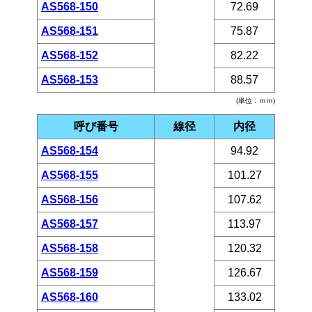
AS568-150
72.69
AS568-151
75.87
AS568-152
82.22
AS568-153
88.57
(単位：ｍｍ)
呼び番号
線径
内径
AS568-154
94.92
AS568-155
101.27
AS568-156
107.62
AS568-157
113.97
AS568-158
120.32
AS568-159
126.67
AS568-160
133.02