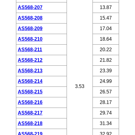
AS568-207
13.87
AS568-208
15.47
AS568-209
17.04
AS568-210
18.64
AS568-211
20.22
AS568-212
21.82
AS568-213
23.39
AS568-214
24.99
3.53
AS568-215
26.57
AS568-216
28.17
AS568-217
29.74
AS568-218
31.34
AS568-219
32.92