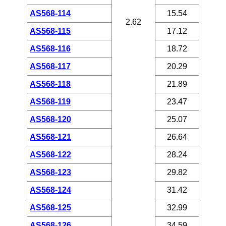
AS568-114
15.54
2.62
AS568-115
17.12
AS568-116
18.72
AS568-117
20.29
AS568-118
21.89
AS568-119
23.47
AS568-120
25.07
AS568-121
26.64
AS568-122
28.24
AS568-123
29.82
AS568-124
31.42
AS568-125
32.99
AS568-126
34.59