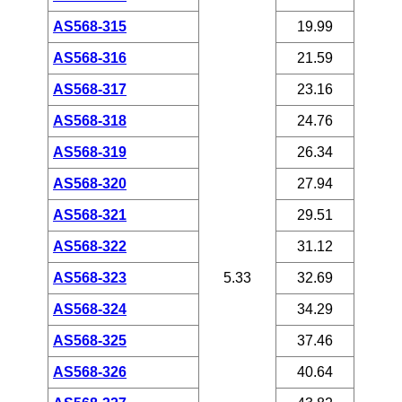
AS568-315
19.99
AS568-316
21.59
AS568-317
23.16
AS568-318
24.76
AS568-319
26.34
AS568-320
27.94
AS568-321
29.51
AS568-322
31.12
AS568-323
5.33
32.69
AS568-324
34.29
AS568-325
37.46
AS568-326
40.64