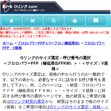
夏休み中（2026年8月8日～16日）は休業とさせて頂きます。
誠に勝手ながらこの期間中、ご注文に関するご連絡・商品の発送・お問い合わせへのご返
答は休止いたしますことをご了承下さい。
ホーム
＞
フロロパワーFFP (パーフロ／極低溶出)
＞
フロロパワー
FFP V規格
Oリングのサイズ選定－呼び番号の選択
＜フロロパワーFFP（極低溶出FFKM）＞・＜サイズ：V規
格＞
Oリングのサイズ選定は、規格の中から行うのが一般的で
す。以下の表から、必要なサイズに該当する呼び番号を選
択して下さい。尚、このページは、＜材質：フロロパワー
ＦＦＰ（極低溶出ＦＦＫＭ）＞・＜サイズ：Ｖ規格＞に対
応する呼び番号の選択ページです。他の材質をご希望の場
合は
Oリング材質の選定
から、材質はそのままで他のサイズ
（規格）をご希望の場合は
Oリングのサイズ選定－規格－＜