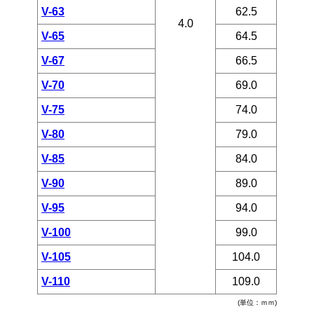
V-63
62.5
4.0
V-65
64.5
V-67
66.5
V-70
69.0
V-75
74.0
V-80
79.0
V-85
84.0
V-90
89.0
V-95
94.0
V-100
99.0
V-105
104.0
V-110
109.0
(単位：ｍｍ)