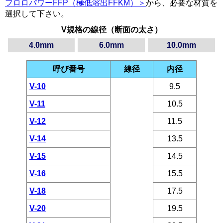
フロロパワーFFP（極低溶出FFKM）＞
から、必要な材質を
選択して下さい。
V規格の線径（断面の太さ）
4.0mm
6.0mm
10.0mm
呼び番号
線径
内径
V-10
9.5
V-11
10.5
V-12
11.5
V-14
13.5
V-15
14.5
V-16
15.5
V-18
17.5
V-20
19.5