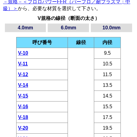
－規格－＜フロロパワーFFR（パーフロ／耐プラズマ；中
級）＞
から、必要な材質を選択して下さい。
V規格の線径（断面の太さ）
4.0mm
6.0mm
10.0mm
呼び番号
線径
内径
V-10
9.5
V-11
10.5
V-12
11.5
V-14
13.5
V-15
14.5
V-16
15.5
V-18
17.5
V-20
19.5