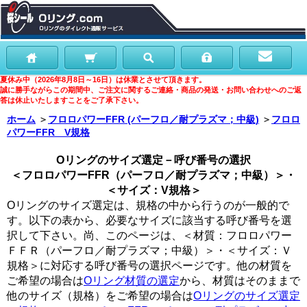
夏休み中（2026年8月8日～16日）は休業とさせて頂きます。
誠に勝手ながらこの期間中、ご注文に関するご連絡・商品の発送・お問い合わせへのご返
答は休止いたしますことをご了承下さい。
ホーム
＞
フロロパワーFFR (パーフロ／耐プラズマ；中級)
＞
フロロ
パワーFFR V規格
Oリングのサイズ選定－呼び番号の選択
＜フロロパワーFFR（パーフロ／耐プラズマ；中級）＞・
＜サイズ：V規格＞
Oリングのサイズ選定は、規格の中から行うのが一般的で
す。以下の表から、必要なサイズに該当する呼び番号を選
択して下さい。尚、このページは、＜材質：フロロパワー
ＦＦＲ（パーフロ／耐プラズマ；中級）＞・＜サイズ：Ｖ
規格＞に対応する呼び番号の選択ページです。他の材質を
ご希望の場合は
Oリング材質の選定
から、材質はそのままで
他のサイズ（規格）をご希望の場合は
Oリングのサイズ選定