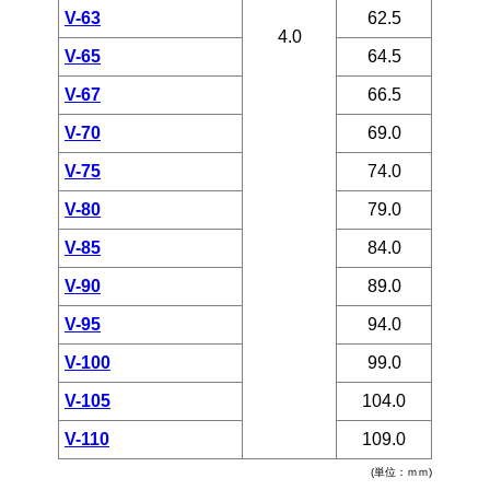
V-63
62.5
4.0
V-65
64.5
V-67
66.5
V-70
69.0
V-75
74.0
V-80
79.0
V-85
84.0
V-90
89.0
V-95
94.0
V-100
99.0
V-105
104.0
V-110
109.0
(単位：ｍｍ)