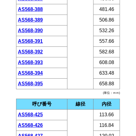
AS568-388
481.46
AS568-389
506.86
AS568-390
532.26
AS568-391
557.66
AS568-392
582.68
AS568-393
608.08
AS568-394
633.48
AS568-395
658.88
(単位：ｍｍ)
呼び番号
線径
内径
AS568-425
113.66
AS568-426
116.84
AS568-427
120.02