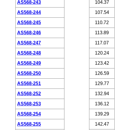
AS568-243
104.37
AS568-244
107.54
AS568-245
110.72
AS568-246
113.89
AS568-247
117.07
AS568-248
120.24
AS568-249
123.42
AS568-250
126.59
AS568-251
129.77
AS568-252
132.94
AS568-253
136.12
AS568-254
139.29
AS568-255
142.47