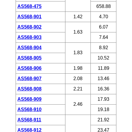
AS568-475
658.88
AS568-901
1.42
4.70
AS568-902
6.07
1.63
AS568-903
7.64
AS568-904
8.92
1.83
AS568-905
10.52
AS568-906
1.98
11.89
AS568-907
2.08
13.46
AS568-908
2.21
16.36
AS568-909
17.93
2.46
AS568-910
19.18
AS568-911
21.92
AS568-912
23.47