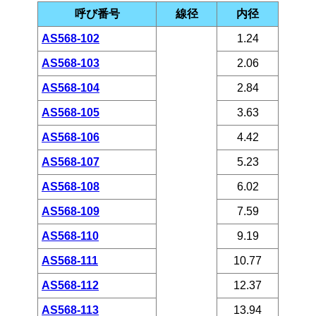
呼び番号
線径
内径
AS568-102
1.24
AS568-103
2.06
AS568-104
2.84
AS568-105
3.63
AS568-106
4.42
AS568-107
5.23
AS568-108
6.02
AS568-109
7.59
AS568-110
9.19
AS568-111
10.77
AS568-112
12.37
AS568-113
13.94