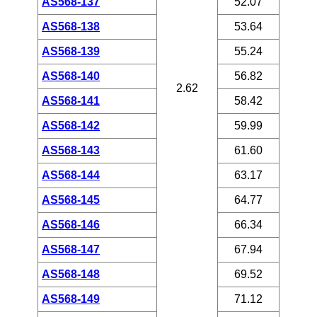
AS568-137
52.07
AS568-138
53.64
AS568-139
55.24
AS568-140
56.82
2.62
AS568-141
58.42
AS568-142
59.99
AS568-143
61.60
AS568-144
63.17
AS568-145
64.77
AS568-146
66.34
AS568-147
67.94
AS568-148
69.52
AS568-149
71.12