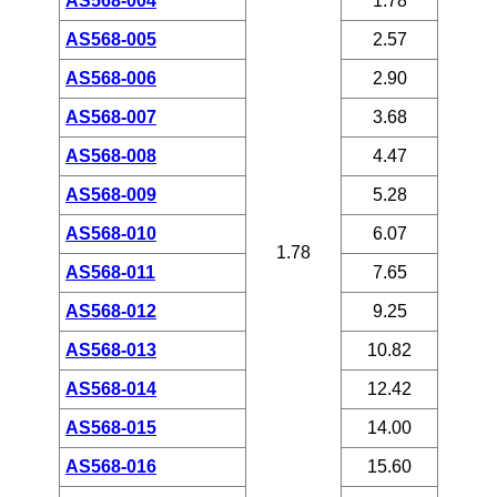
AS568-004
1.78
AS568-005
2.57
AS568-006
2.90
AS568-007
3.68
AS568-008
4.47
AS568-009
5.28
AS568-010
6.07
1.78
AS568-011
7.65
AS568-012
9.25
AS568-013
10.82
AS568-014
12.42
AS568-015
14.00
AS568-016
15.60