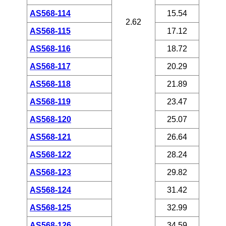
AS568-114
15.54
2.62
AS568-115
17.12
AS568-116
18.72
AS568-117
20.29
AS568-118
21.89
AS568-119
23.47
AS568-120
25.07
AS568-121
26.64
AS568-122
28.24
AS568-123
29.82
AS568-124
31.42
AS568-125
32.99
AS568-126
34.59