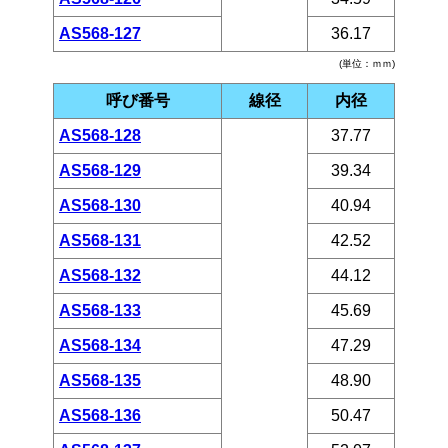
AS568-127
36.17
(単位：ｍｍ)
呼び番号
線径
内径
AS568-128
37.77
AS568-129
39.34
AS568-130
40.94
AS568-131
42.52
AS568-132
44.12
AS568-133
45.69
AS568-134
47.29
AS568-135
48.90
AS568-136
50.47