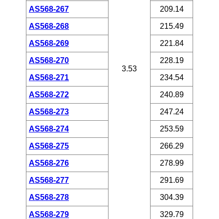
AS568-267
209.14
AS568-268
215.49
AS568-269
221.84
AS568-270
228.19
3.53
AS568-271
234.54
AS568-272
240.89
AS568-273
247.24
AS568-274
253.59
AS568-275
266.29
AS568-276
278.99
AS568-277
291.69
AS568-278
304.39
AS568-279
329.79