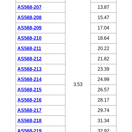
AS568-207
13.87
AS568-208
15.47
AS568-209
17.04
AS568-210
18.64
AS568-211
20.22
AS568-212
21.82
AS568-213
23.39
AS568-214
24.99
3.53
AS568-215
26.57
AS568-216
28.17
AS568-217
29.74
AS568-218
31.34
AS568-219
32.92