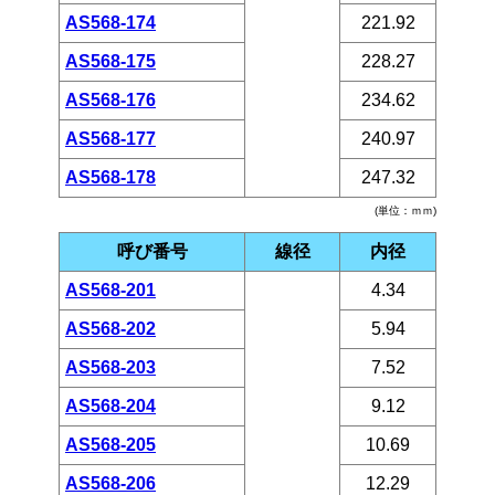
AS568-174
221.92
AS568-175
228.27
AS568-176
234.62
AS568-177
240.97
AS568-178
247.32
(単位：ｍｍ)
呼び番号
線径
内径
AS568-201
4.34
AS568-202
5.94
AS568-203
7.52
AS568-204
9.12
AS568-205
10.69
AS568-206
12.29