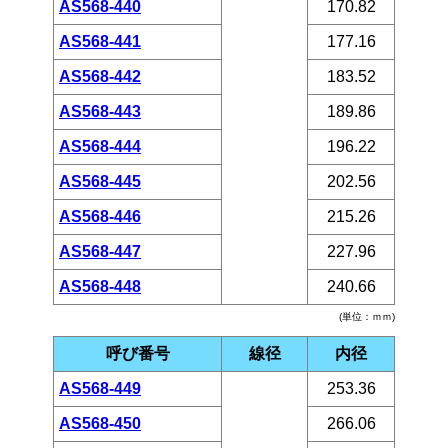
AS568-440
170.82
AS568-441
177.16
AS568-442
183.52
AS568-443
189.86
AS568-444
196.22
AS568-445
202.56
AS568-446
215.26
AS568-447
227.96
AS568-448
240.66
(単位：ｍｍ)
呼び番号
線径
内径
AS568-449
253.36
AS568-450
266.06