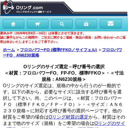
夏休み中（2026年8月8日～16日）は休業とさせて頂きます。
誠に勝手ながらこの期間中、ご注文に関するご連絡・商品の発送・お問い合わせへのご返
答は休止いたしますことをご了承下さい。
ホーム
＞
フロロパワーFO (標準FFKO／サイフェル)
＞
フロロパワ
ーFO AN6230規格
Oリングのサイズ選定－呼び番号の選択
＜材質：フロロパワーFO、FP-FO、標準FFKO＞・＜寸法
規格：AN6230規格＞
Oリングのサイズ選定は、規格の中から行うのが一般的で
す。以下の表から、必要なサイズに該当する呼び番号を選
択して下さい。尚、このページは、＜材質：フロロパワー
ＦＯ （標準ＦＦＫＯ／ＦＰ－ＦＯ）＞・＜サイズ：ＡＮ６
２３０規格＞に対応する呼び番号の選択ページです。他の
材質をご希望の場合は
Oリング材質の選定
から、材質はその
ままで他のサイズ（規格）をご希望の場合は
Oリングのサイ