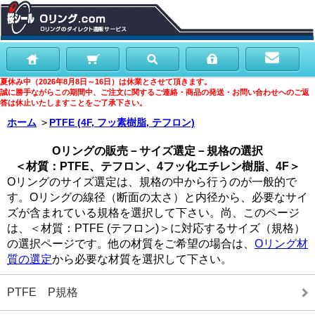
夏休み中（2026年8月8日～16日）は休業とさせて頂きます。
誠に勝手ながらこの期間中、ご注文に関するご連絡・商品の発送・お問い合わせへのご返
答は休止いたしますことをご了承下さい。
ホーム
＞
PTFE (4F, フッ素樹脂, テフロン)
Oリングの販売－サイズ選定－規格の選択
＜材質：PTFE、テフロン、4フッ化エチレン樹脂、4F＞
Oリングのサイズ選定は、規格の中から行うのが一般的で
す。Oリングの線径（断面の太さ）と内径から、必要なサイ
ズが含まれている規格を選択して下さい。尚、このページ
は、＜材質：PTFE (テフロン)＞に対応するサイズ（規格）
の選択ページです。他の材質をご希望の場合は、
Oリング材
質の選定
から必要な材質を選択して下さい。
PTFE P規格