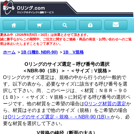
夏休み中（2026年8月8日～16日）は休業とさせて頂きます。
誠に勝手ながらこの期間中、ご注文に関するご連絡・商品の発送・お問い合わせへのご返
答は休止いたしますことをご了承下さい。
ホーム
＞
1B (1種B, NBR-90)
＞
1B V規格
Oリングのサイズ選定－呼び番号の選択
＜NBR-90（1B）＞・＜サイズ：V規格＞
Oリングのサイズ選定は、規格の中から行うのが一般的で
す。以下の表から、必要なサイズに該当する呼び番号を選
択して下さい。尚、このページは、＜材質：ＮＢＲ－９０
(１Ｂ)＞・＜サイズ：Ｖ規格＞に対応する呼び番号の選択ペ
ージです。他の材質をご希望の場合は
Oリング材質の選定
か
ら、材質はそのままで他のサイズ（規格）をご希望の場合
は
Oリングのサイズ選定－規格－＜NBR-90 (1B)＞
から、必
要な材質を選択して下さい。
V規格の線径（断面の太さ）