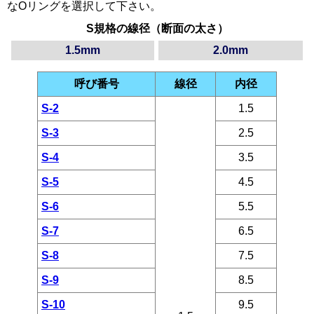
なOリングを選択して下さい。
S規格の線径（断面の太さ）
1.5mm
2.0mm
呼び番号
線径
内径
S-2
1.5
S-3
2.5
S-4
3.5
S-5
4.5
S-6
5.5
S-7
6.5
S-8
7.5
S-9
8.5
S-10
9.5