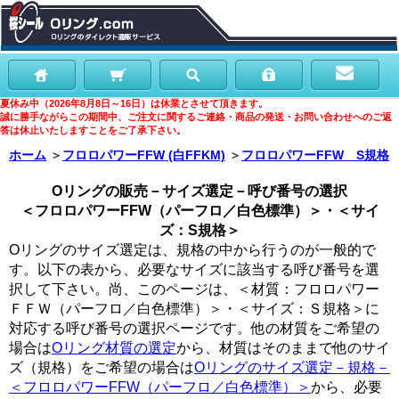
夏休み中（2026年8月8日～16日）は休業とさせて頂きます。
誠に勝手ながらこの期間中、ご注文に関するご連絡・商品の発送・お問い合わせへのご返
答は休止いたしますことをご了承下さい。
ホーム
＞
フロロパワーFFW (白FFKM)
＞
フロロパワーFFW S規格
Oリングの販売－サイズ選定－呼び番号の選択
＜フロロパワーFFW（パーフロ／白色標準）＞・＜サイ
ズ：S規格＞
Oリングのサイズ選定は、規格の中から行うのが一般的で
す。以下の表から、必要なサイズに該当する呼び番号を選
択して下さい。尚、このページは、＜材質：フロロパワー
ＦＦＷ（パーフロ／白色標準）＞・＜サイズ：Ｓ規格＞に
対応する呼び番号の選択ページです。他の材質をご希望の
場合は
Oリング材質の選定
から、材質はそのままで他のサイ
ズ（規格）をご希望の場合は
Oリングのサイズ選定－規格－
＜フロロパワーFFW（パーフロ／白色標準）＞
から、必要