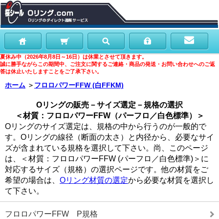
夏休み中（2026年8月8日～16日）は休業とさせて頂きます。
誠に勝手ながらこの期間中、ご注文に関するご連絡・商品の発送・お問い合わせへのご返
答は休止いたしますことをご了承下さい。
ホーム
＞
フロロパワーFFW (白FFKM)
Oリングの販売－サイズ選定－規格の選択
＜材質：フロロパワーFFW（パーフロ／白色標準）＞
Oリングのサイズ選定は、規格の中から行うのが一般的で
す。Oリングの線径（断面の太さ）と内径から、必要なサイ
ズが含まれている規格を選択して下さい。尚、このページ
は、＜材質：フロロパワーFFW (パーフロ／白色標準)＞に
対応するサイズ（規格）の選択ページです。他の材質をご
希望の場合は、
Oリング材質の選定
から必要な材質を選択し
て下さい。
フロロパワーFFW P規格