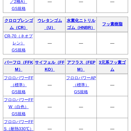
／2種A）
―
―
―
GS規格
クロロプレンゴ
ウレタンゴム
水素化ニトリル
フッ素樹脂
ム（CR）
（U）
ゴム（HNBR）
CR-70（ネオプ
レン）
―
―
―
GS規格
パーフロ（FFK
サイフェル（FF
アフラス（FEP
3元系フッ素ゴ
M）
KO）
M）
ム
フロロパワーFF
フロロパワーAP
（標準）
―
（標準）
―
GS規格
GS規格
フロロパワーFF
W（白色）
―
―
―
GS規格
フロロパワーFF
S（耐熱330℃）
―
―
―