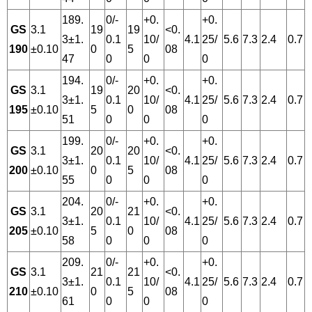
189.
0/-
+0.
+0.
GS
3.1
19
19
<0.
3±1.
0.1
10/
4.1
25/
5.6
7.3
2.4
0.7
190
±0.10
0
5
08
47
0
0
0
194.
0/-
+0.
+0.
GS
3.1
19
20
<0.
3±1.
0.1
10/
4.1
25/
5.6
7.3
2.4
0.7
195
±0.10
5
0
08
51
0
0
0
199.
0/-
+0.
+0.
GS
3.1
20
20
<0.
3±1.
0.1
10/
4.1
25/
5.6
7.3
2.4
0.7
200
±0.10
0
5
08
55
0
0
0
204.
0/-
+0.
+0.
GS
3.1
20
21
<0.
3±1.
0.1
10/
4.1
25/
5.6
7.3
2.4
0.7
205
±0.10
5
0
08
58
0
0
0
209.
0/-
+0.
+0.
GS
3.1
21
21
<0.
3±1.
0.1
10/
4.1
25/
5.6
7.3
2.4
0.7
210
±0.10
0
5
08
61
0
0
0