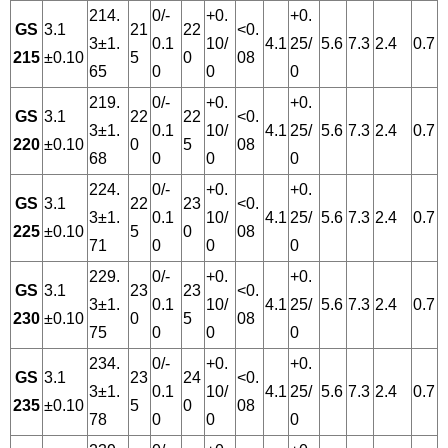
214.
0/-
+0.
+0.
GS
3.1
21
22
<0.
3±1.
0.1
10/
4.1
25/
5.6
7.3
2.4
0.7
215
±0.10
5
0
08
65
0
0
0
219.
0/-
+0.
+0.
GS
3.1
22
22
<0.
3±1.
0.1
10/
4.1
25/
5.6
7.3
2.4
0.7
220
±0.10
0
5
08
68
0
0
0
224.
0/-
+0.
+0.
GS
3.1
22
23
<0.
3±1.
0.1
10/
4.1
25/
5.6
7.3
2.4
0.7
225
±0.10
5
0
08
71
0
0
0
229.
0/-
+0.
+0.
GS
3.1
23
23
<0.
3±1.
0.1
10/
4.1
25/
5.6
7.3
2.4
0.7
230
±0.10
0
5
08
75
0
0
0
234.
0/-
+0.
+0.
GS
3.1
23
24
<0.
3±1.
0.1
10/
4.1
25/
5.6
7.3
2.4
0.7
235
±0.10
5
0
08
78
0
0
0