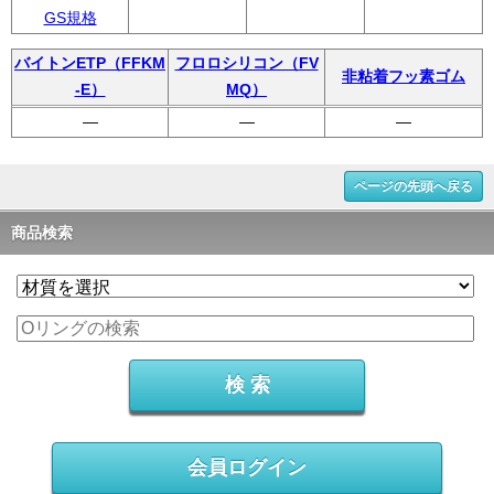
GS規格
バイトンETP（FFKM
フロロシリコン（FV
非粘着フッ素ゴム
-E）
MQ）
―
―
―
ページの先頭へ戻る
商品検索
会員ログイン