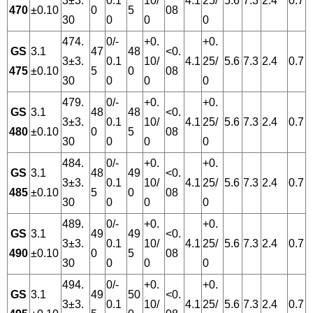
3±3.
0.1
10/
4.1
25/
5.6
7.3
2.4
0.7
470
±0.10
0
5
08
30
0
0
0
474.
0/-
+0.
+0.
GS
3.1
47
48
<0.
3±3.
0.1
10/
4.1
25/
5.6
7.3
2.4
0.7
475
±0.10
5
0
08
30
0
0
0
479.
0/-
+0.
+0.
GS
3.1
48
48
<0.
3±3.
0.1
10/
4.1
25/
5.6
7.3
2.4
0.7
480
±0.10
0
5
08
30
0
0
0
484.
0/-
+0.
+0.
GS
3.1
48
49
<0.
3±3.
0.1
10/
4.1
25/
5.6
7.3
2.4
0.7
485
±0.10
5
0
08
30
0
0
0
489.
0/-
+0.
+0.
GS
3.1
49
49
<0.
3±3.
0.1
10/
4.1
25/
5.6
7.3
2.4
0.7
490
±0.10
0
5
08
30
0
0
0
494.
0/-
+0.
+0.
GS
3.1
49
50
<0.
3±3.
0.1
10/
4.1
25/
5.6
7.3
2.4
0.7