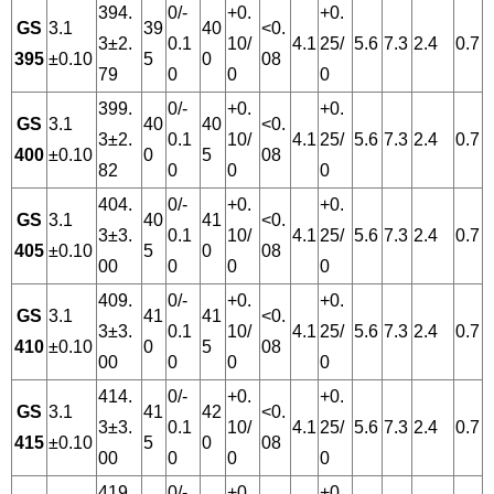
394.
0/-
+0.
+0.
GS
3.1
39
40
<0.
3±2.
0.1
10/
4.1
25/
5.6
7.3
2.4
0.7
395
±0.10
5
0
08
79
0
0
0
399.
0/-
+0.
+0.
GS
3.1
40
40
<0.
3±2.
0.1
10/
4.1
25/
5.6
7.3
2.4
0.7
400
±0.10
0
5
08
82
0
0
0
404.
0/-
+0.
+0.
GS
3.1
40
41
<0.
3±3.
0.1
10/
4.1
25/
5.6
7.3
2.4
0.7
405
±0.10
5
0
08
00
0
0
0
409.
0/-
+0.
+0.
GS
3.1
41
41
<0.
3±3.
0.1
10/
4.1
25/
5.6
7.3
2.4
0.7
410
±0.10
0
5
08
00
0
0
0
414.
0/-
+0.
+0.
GS
3.1
41
42
<0.
3±3.
0.1
10/
4.1
25/
5.6
7.3
2.4
0.7
415
±0.10
5
0
08
00
0
0
0
419.
0/-
+0.
+0.