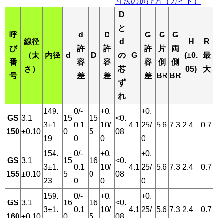
寸法の選び方（ガイド）
D
と
呼
d
D
G
G
G
線径
d
H
R
び
許
許
許
片
両
（太
内径
d
D
の
G
(±0.
最
番
容
容
容
側
側
さ）
芯
05)
大
号
差
差
差
BR
BR
ず
れ
149.
0/-
+0.
+0.
GS
3.1
15
15
<0.
3±1.
0.1
10/
4.1
25/
5.6
7.3
2.4
0.7
150
±0.10
0
5
08
19
0
0
0
154.
0/-
+0.
+0.
GS
3.1
15
16
<0.
3±1.
0.1
10/
4.1
25/
5.6
7.3
2.4
0.7
155
±0.10
5
0
08
23
0
0
0
159.
0/-
+0.
+0.
GS
3.1
16
16
<0.
3±1.
0.1
10/
4.1
25/
5.6
7.3
2.4
0.7
160
±0.10
0
5
08