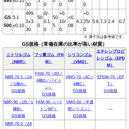
495
±0.10
5
0
08
30
0
0
0
499.
0/-
+0.
+0.
GS
3.1
50
50
<0.
3±3.
0.1
10/
4.1
25/
5.6
7.3
2.4
0.7
500
±0.10
0
5
08
30
0
0
0
※ 溝寸法は参考値です。
GS規格（常備在庫の比率が高い材質）
エチレンプロピ
ニトリルゴム
フッ素ゴム（FK
シリコンゴム
レンゴム（EPD
（NBR）
M）
（VMQ）
M）
FKM-70
（4D／
NBR-70-1（1A
VMQ-70（4C／
EPDM-70（EP
4種D／バイト
／1種A）
4種C）
T）
ン）
GS規格
GS規格
GS規格
GS規格
NBR-90（1B／1
FKM-90（バイ
VMQ-50（半透
種B）
トン90°）
明シリコン）
―
GS規格
GS規格
GS規格
NBR-70-2（2A