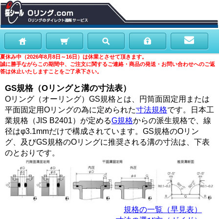
夏休み中（2026年8月8日～16日）は休業とさせて頂きます。
誠に勝手ながらこの期間中、ご注文に関するご連絡・商品の発送・お問い合わせへのご返
答は休止いたしますことをご了承下さい。
GS規格（Oリングと溝の寸法表）
Oリング（オーリング）GS規格とは、円筒面固定用または
平面固定用Oリングの為に定められた
寸法規格
です。日本工
業規格（JIS B2401）が定める
G規格
からの派生規格で、線
径はφ3.1mmだけで構成されています。GS規格のOリン
グ、及びGS規格のOリングに推奨される溝の寸法は、下表
のとおりです。
規格の一覧（早見表）