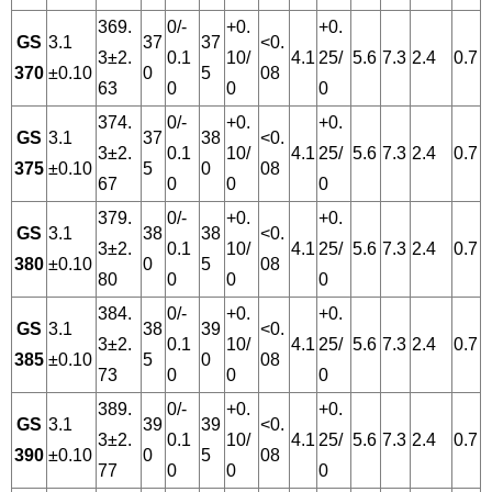
369.
0/-
+0.
+0.
GS
3.1
37
37
<0.
3±2.
0.1
10/
4.1
25/
5.6
7.3
2.4
0.7
370
±0.10
0
5
08
63
0
0
0
374.
0/-
+0.
+0.
GS
3.1
37
38
<0.
3±2.
0.1
10/
4.1
25/
5.6
7.3
2.4
0.7
375
±0.10
5
0
08
67
0
0
0
379.
0/-
+0.
+0.
GS
3.1
38
38
<0.
3±2.
0.1
10/
4.1
25/
5.6
7.3
2.4
0.7
380
±0.10
0
5
08
80
0
0
0
384.
0/-
+0.
+0.
GS
3.1
38
39
<0.
3±2.
0.1
10/
4.1
25/
5.6
7.3
2.4
0.7
385
±0.10
5
0
08
73
0
0
0
389.
0/-
+0.
+0.
GS
3.1
39
39
<0.
3±2.
0.1
10/
4.1
25/
5.6
7.3
2.4
0.7
390
±0.10
0
5
08
77
0
0
0