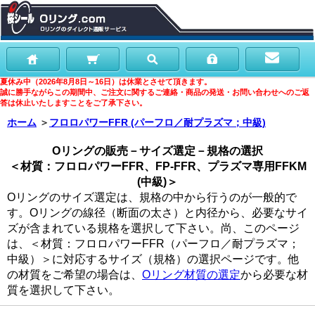
夏休み中（2026年8月8日～16日）は休業とさせて頂きます。
誠に勝手ながらこの期間中、ご注文に関するご連絡・商品の発送・お問い合わせへのご返
答は休止いたしますことをご了承下さい。
ホーム
＞
フロロパワーFFR (パーフロ／耐プラズマ；中級)
Oリングの販売－サイズ選定－規格の選択
＜材質：フロロパワーFFR、FP-FFR、プラズマ専用FFKM
(中級)＞
Oリングのサイズ選定は、規格の中から行うのが一般的で
す。Oリングの線径（断面の太さ）と内径から、必要なサイ
ズが含まれている規格を選択して下さい。尚、このページ
は、＜材質：フロロパワーFFR（パーフロ／耐プラズマ；
中級）＞に対応するサイズ（規格）の選択ページです。他
の材質をご希望の場合は、
Oリング材質の選定
から必要な材
質を選択して下さい。