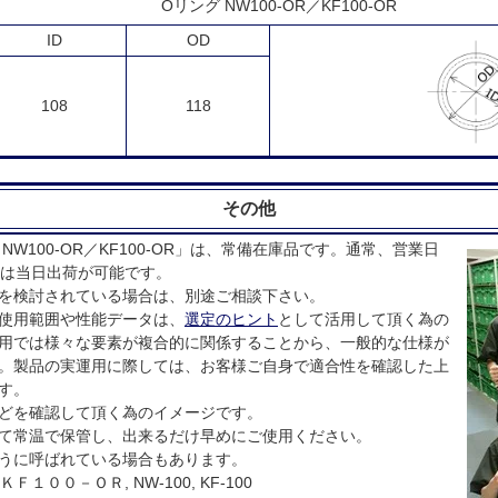
Oリング NW100-OR／KF100-OR
ID
OD
108
118
その他
W100-OR／KF100-OR」は、常備在庫品です。通常、営業日
ては当日出荷が可能です。
を検討されている場合は、別途ご相談下さい。
使用範囲や性能データは、
選定のヒント
として活用して頂く為の
用では様々な要素が複合的に関係することから、一般的な仕様が
。製品の実運用に際しては、お客様ご自身で適合性を確認した上
す。
どを確認して頂く為のイメージです。
て常温で保管し、出来るだけ早めにご使用ください。
うに呼ばれている場合もあります。
 ＫＦ１００－ＯＲ, NW-100, KF-100