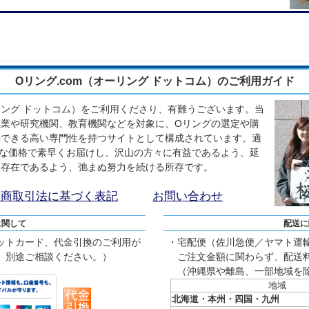
Oリング.com（オーリング ドットコム）のご利用ガイド
ーリング ドットコム）をご利用くださり、有難うございます。当
業や研究機関、教育機関などを対象に、Oリングの選定や購
決できる高い専門性を持つサイトとして構成されています。適
な価格で素早くお届けし、沢山の方々に有益であるよう、延
る存在であるよう、弛まぬ努力を続ける所存です。
定商取引法に基づく表記
お問い合わせ
に関して
配送に
ットカード、代金引換のご利用が
・宅配便（佐川急便／ヤマト運
、別途ご相談ください。）
ご注文金額に関わらず、配送料
（沖縄県や離島、一部地域を
地域
北海道・本州・四国・九州