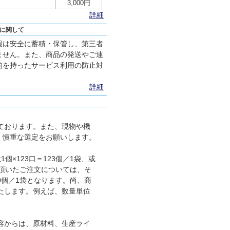
3,000円
詳細
に関して
報は安全に蓄積・保管し、第三者
ません。また、商品の発送やご連
的を持ったサービス利用の防止対
詳細
ております。また、現物や機
、慎重な選定をお願いします。
×123口＝123個／1袋、或
に頂いたご注文については、そ
00個／1袋となります。尚、商
たします。例えば、数量単位
容からは、原材料、生産ライ