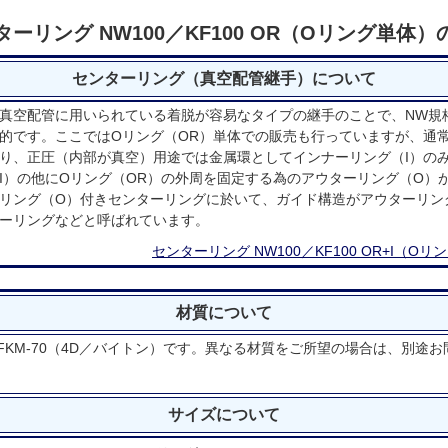
ターリング NW100／KF100 OR（Oリング単体）
センターリング（真空配管継手）について
真空配管に用いられている着脱が容易なタイプの継手のことで、NW規
的です。ここではOリング（OR）単体での販売も行っていますが、通常
り、正圧（内部が真空）用途では金属環としてインナーリング（I）の
I）の他にOリング（OR）の外周を固定する為のアウターリング（O）
リング（O）付きセンターリングに於いて、ガイド構造がアウターリン
ーリングなどと呼ばれています。
センターリング NW100／KF100 OR+I（
材質について
FKM-70（4D／バイトン）です。異なる材質をご所望の場合は、別途
サイズについて