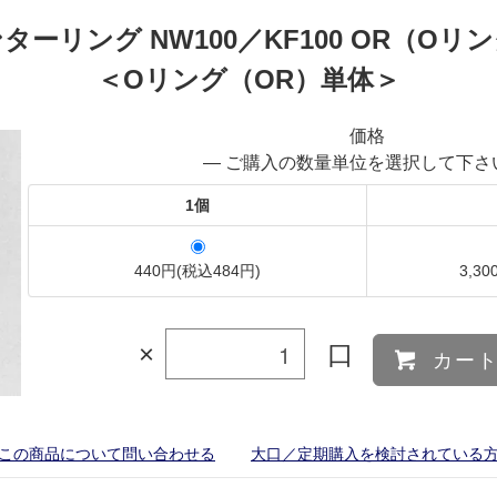
ターリング NW100／KF100 OR（Oリ
＜Oリング（OR）単体＞
価格
― ご購入の数量単位を選択して下さ
1個
440円(税込484円)
3,3
×
口
カー
この商品について問い合わせる
大口／定期購入を検討されている