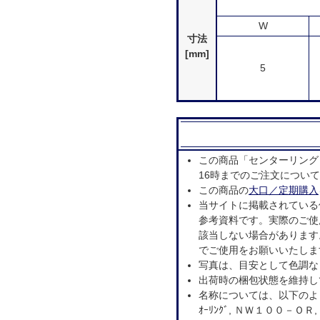
W
寸法
[mm]
5
この商品「センターリング N
16時までのご注文につい
この商品の
大口／定期購入
当サイトに掲載されている
参考資料です。実際のご使
該当しない場合があります
でご使用をお願いいたしま
写真は、目安として色調な
出荷時の梱包状態を維持し
名称については、以下のよ
ｵｰﾘﾝｸﾞ, ＮＷ１００－ＯＲ,