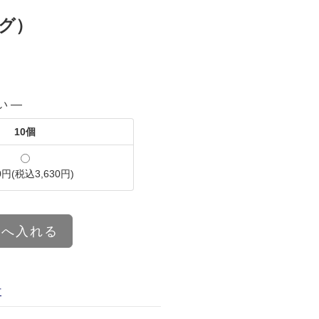
ング）
い ―
10個
00円(税込3,630円)
トへ入れる
方