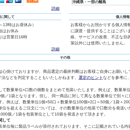
沖縄県・一部の離島
詳細
間に関して
個人情報
2～13時はお昼休み）
お客様からお預かりする個人情
始はお休み
に譲渡・提供することはござい
は営業日16時
絡、サービスの改善、不正な目
策以外には使用いたしません。
詳細
その他
は心掛けておりますが、商品選定の最終判断はお客様ご自身にお願いし
寸法などを判定することもいたしかねます。
選定のヒント
などを参考に
て数量単位×口数の個数をまとめて包装いたします。例えば、数量単位1個
300個／1袋となります。但し、同一商品に対して異なる数量単位で別々
例えば、数量単位1個×50口＋数量単位100個×2口＝50個／1袋＋2
単位を超えるご注文については、その数量単位の包装で口数分を発送い
、1000個／1袋を包装単位として10袋を発送させて頂きます。
関して
装単位毎に製品ラベルが添付されております。そこに記載されている内