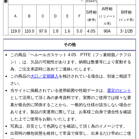
要
G3447)
A呼称
S呼称
B呼称
Ａ
Ｂ
Ｃ
Ｄ
Ｅ
Ｆ
(ミリメート
(参考)
(インチ系)
ル系)
119.0
110.0
97.6
1.8
1.6
5.0
4.0S
90A
3･1/2B
その他
この商品「ヘルールガスケット 4.0S PTFE（フッ素樹脂／テフロ
ン）」は、欠品の可能性があります。納期は数量等により変動する
為、ご注文承諾時に改めてご連絡いたします。
この商品の
大口／定期購入
を検討されている場合は、別途ご相談下
さい。
当サイトに掲載されている使用範囲や性能データは、
選定のヒント
として活用して頂く為の参考資料です。実際のご使用では様々な要
素が複合的に関係することから、一般的な仕様が該当しない場合が
あります。製品の実運用に際しては、お客様ご自身で適合性を確認
した上でご使用をお願いいたします。
写真は、目安として色調などを確認して頂く為のイメージです。
出荷時の梱包状態を維持して常温で保管し、出来るだけ早めにご使