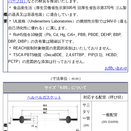
パーフロ）
などの材質を推奨いたします。
＊ 食品衛生法（厚生労働省告示第595号 旧厚生省告示第370号 ゴム製
概
の器具又は容器包装）に適合しています。
要
＊ UL規格（Underwriters Laboratories）の燃焼性分類では94V-0（最も
自己消化性に優れる）に属します。
＊ RoHS指令10物質（Pb, Cd, Hg, Cr6+, PBB, PBDE, DEHP, BBP,
DBP, DIBP）の含有量は閾値以下です。
＊ REACH規制対象物質の意図的添加はいたしておりません。
＊ TSCA PBT5物質（DecaBDE、2,4,6TTBP、PIP(3:1)、HCBD、
PCTP）の意図的な添加は行っておりません。
お問い合わせ
（寸法単位：ｍｍ）
サイズ「4.0S」について
ヘルールガスケット
対応する配管（呼び径）
サニ
タリ
一般配管
ー管
(JIS G3459)
概
(JIS