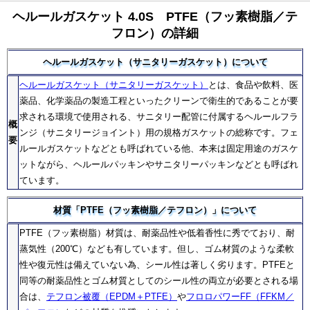
ヘルールガスケット 4.0S PTFE（フッ素樹脂／テ
フロン）の詳細
ヘルールガスケット（サニタリーガスケット）について
ヘルールガスケット（サニタリーガスケット）
とは、食品や飲料、医
薬品、化学薬品の製造工程といったクリーンで衛生的であることが要
求される環境で使用される、サニタリー配管に付属するヘルールフラ
概
ンジ（サニタリージョイント）用の規格ガスケットの総称です。フェ
要
ルールガスケットなどとも呼ばれている他、本来は固定用途のガスケ
ットながら、ヘルールパッキンやサニタリーパッキンなどとも呼ばれ
ています。
材質「PTFE（フッ素樹脂／テフロン）」について
PTFE（フッ素樹脂）材質は、耐薬品性や低着香性に秀でており、耐
蒸気性（200℃）なども有しています。但し、ゴム材質のような柔軟
性や復元性は備えていない為、シール性は著しく劣ります。PTFEと
同等の耐薬品性とゴム材質としてのシール性の両立が必要とされる場
合は、
テフロン被覆（EPDM＋PTFE）
や
フロロパワーFF（FFKM／