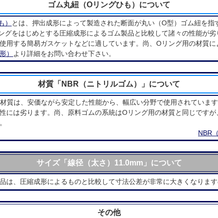
ゴム丸紐（Oリングひも）について
も）
とは、押出成形によって製造された断面が丸い（O型）ゴム紐を指
ングをはじめとする圧縮成形によるゴム製品と比較して諸々の性能が劣
使用する簡易ガスケットなどに適しています。尚、Oリング用の材質に
形）
より詳細をお問い合わせ下さい。
材質「NBR（ニトリルゴム）」について
）材質は、安価ながら安定した性能から、幅広い分野で使用されていま
性には劣ります。尚、原料ゴムの系統はOリング用の材質と同じですが
。
NBR
サイズ「線径（太さ）11.0mm」について
品は、圧縮成形によるものと比較して寸法公差が非常に大きくなります
その他