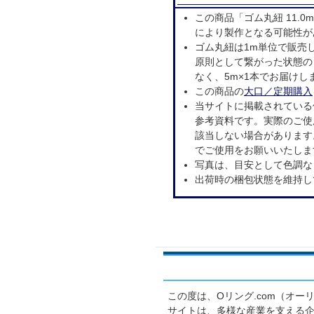
この商品「ゴム丸紐 11.
により製作となる可能性が
ゴム丸紐は1m単位で販売
原則として繋がった状態の
なく、5m×1本でお届けし
この商品の
大口／定期購入
当サイトに掲載されている
参考資料です。実際のご使
該当しない場合があります
でご使用をお願いいたしま
写真は、目安として色調な
出荷時の梱包状態を維持し
この度は、Oリング.com（オ
サイトは、多様な産業を支える企