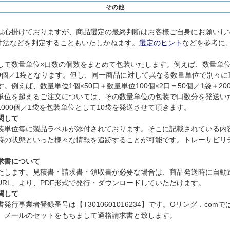
その他
は心掛けておりますが、商品選定の最終判断はお客様ご自身にお願いし
寸法などを判定することもいたしかねます。
選定のヒント
などを参考に
て数量単位×口数の個数をまとめて包装いたします。例えば、数量単位1個
300個／1袋となります。但し、同一商品に対して異なる数量単位で別々
例えば、数量単位1個×50口＋数量単位100個×2口＝50個／1袋＋2
単位を超えるご注文については、その数量単位の包装で口数分を発送い
、1000個／1袋を包装単位として10袋を発送させて頂きます。
関して
装単位毎に製品ラベルが添付されております。そこに記載されている内
時の状態といった様々な情報を追跡することが可能です。トレーサビリ
求書について
たします。見積書・請求書・領収書が必要な場合は、商品発送時に自動
RL」より、PDF形式で発行・ダウンロードしていただけます。
関して
行事業者登録番号は【T3010601016234】です。Oリング．com
」メールのセットをもちまして適格請求書と致します。