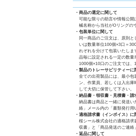
・商品の選定に関して
可能な限りの助言や情報公開
械名称から当社がOリングの
・包装単位に関して
同一商品のご注文は、原則とし
いは数量単位100個×3口＝
れぞれを分けて包装いたします。
品毎に設定される一定の数量
1000個×10口のご注文では
・製品のトレーサビリティーに
全ての出荷製品には、最小包
ン、作業員、若しくは入出庫
して大切に保管して下さい。
・納品書・領収書・見積書・請
納品書は商品と一緒に発送い
絡」メール内の「書類発行用U
・適格請求書（インボイス）に
桜シール株式会社の適格請求書発
収書」と「商品発送のご連絡
・返品に関して