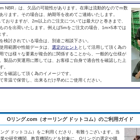
0mm NBR」は、欠品の可能性があります。在庫は流動的なのでｍ数
あります。その場合は、納期等を改めてご連絡いたします。
しておりますが、2m以上のご注文については最大ひと巻きまで、
ものを出荷いたします。例えば5mをご注文の場合、1m×5本では
ます。
を検討されている場合は、別途ご相談下さい。
使用範囲や性能データは、
選定のヒント
として活用して頂く為の
用では様々な要素が複合的に関係することから、一般的な仕様が
。製品の実運用に際しては、お客様ご自身で適合性を確認した上
す。
どを確認して頂く為のイメージです。
て常温で保管し、出来るだけ早めにご使用ください。
Oリング.com（オーリング ドットコム）のご利用ガイド
ーリング ドットコム）をご利用くださり、有難うございます。当
業や研究機関、教育機関などを対象に、Oリングの選定や購