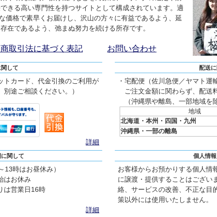
決できる高い専門性を持つサイトとして構成されています。適
な価格で素早くお届けし、沢山の方々に有益であるよう、延
る存在であるよう、弛まぬ努力を続ける所存です。
定商取引法に基づく表記
お問い合わせ
に関して
配送に
ットカード、代金引換のご利用が
・宅配便（佐川急便／ヤマト運
、別途ご相談ください。）
ご注文金額に関わらず、配送料
（沖縄県や離島、一部地域を
地域
北海道・本州・四国・九州
沖縄県・一部の離島
詳細
間に関して
個人情報
2～13時はお昼休み）
お客様からお預かりする個人情
始はお休み
に譲渡・提供することはござい
は営業日16時
絡、サービスの改善、不正な目
策以外には使用いたしません。
詳細