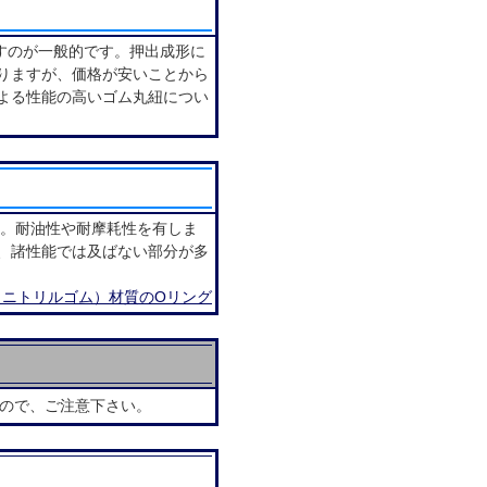
すのが一般的です。押出成形に
りますが、価格が安いことから
よる性能の高いゴム丸紐につい
す。耐油性や耐摩耗性を有しま
、諸性能では及ばない部分が多
（ニトリルゴム）材質のOリング
ので、ご注意下さい。